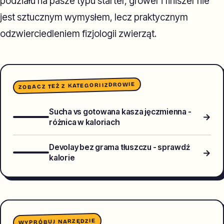
podziału na pasze typu starter, grower i finiszer nie
jest sztucznym wymysłem, lecz praktycznym
odzwierciedleniem fizjologii zwierząt.
ZDROWIE
ZOBACZ TEŻ Z KATEGORII
Sucha vs gotowana kasza jęczmienna -
→
różnica w kaloriach
Devolay bez grama tłuszczu - sprawdź
→
kalorie
WYPRÓBUJ NARZĘDZIE