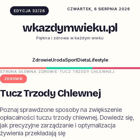
CZWARTEK, 6 SIERPNIA 2026
EDYCJA 32/26
wkazdymwieku.pl
Piękna i zdrowa w każdym wieku
Zdrowie
Uroda
Sport
Dieta
Lifestyle
STRONA GŁÓWNA
›
ZDROWIE
›
TUCZ TRZODY CHLEWNEJ
ZDROWIE
Tucz Trzody Chlewnej
Poznaj sprawdzone sposoby na zwiększenie
opłacalności tuczu trzody chlewnej. Dowiedz się,
jak precyzyjne zarządzanie i optymalizacja
żywienia przekładają się