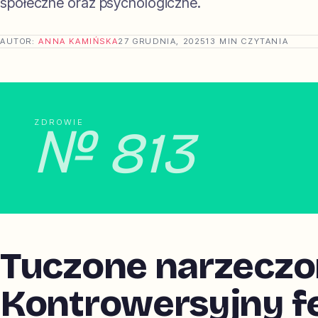
społeczne oraz psychologiczne.
AUTOR:
ANNA KAMIŃSKA
27 GRUDNIA, 2025
13 MIN CZYTANIA
ZDROWIE
№ 813
Tuczone narzeczo
Kontrowersyjny 