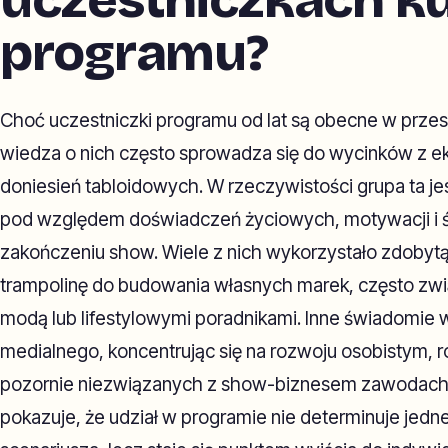
uczestniczkach k
programu?
Choć uczestniczki programu od lat są obecne w przest
wiedza o nich często sprowadza się do wycinków z ek
doniesień tabloidowych. W rzeczywistości grupa ta j
pod względem doświadczeń życiowych, motywacji i śc
zakończeniu show. Wiele z nich wykorzystało zdobyt
trampolinę do budowania własnych marek, często zwi
modą lub lifestylowymi poradnikami. Inne świadomie w
medialnego, koncentrując się na rozwoju osobistym, ro
pozornie niezwiązanych z show-biznesem zawodach.
pokazuje, że udział w programie nie determinuje jed