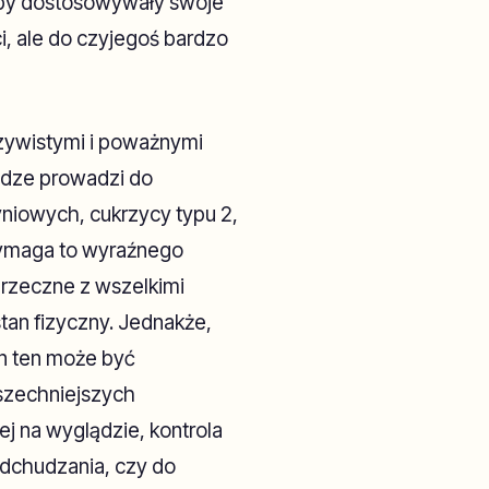
y, by dostosowywały swoje
i, ale do czyjegoś bardzo
czywistymi i poważnymi
adze prowadzi do
iowych, cukrzycy typu 2,
ymaga to wyraźnego
przeczne z wszelkimi
tan fizyczny. Jednakże,
n ten może być
szechniejszych
 na wyglądzie, kontrola
odchudzania, czy do