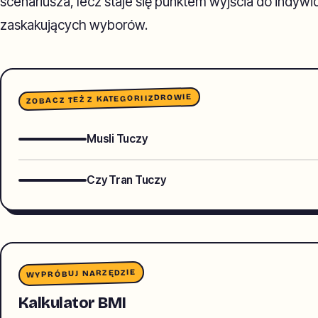
scenariusza, lecz staje się punktem wyjścia do indywi
zaskakujących wyborów.
ZDROWIE
ZOBACZ TEŻ Z KATEGORII
Musli Tuczy
Czy Tran Tuczy
WYPRÓBUJ NARZĘDZIE
Kalkulator BMI