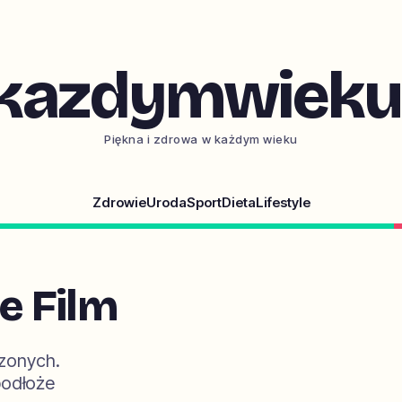
kazdymwieku.
Piękna i zdrowa w każdym wieku
Zdrowie
Uroda
Sport
Dieta
Lifestyle
e Film
zonych.
podłoże