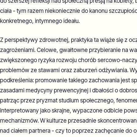
do szerszej refleksji nad społeczną presją na kobiet
ciała - tym razem niekoniecznie do kanonu szczupłośc
konkretnego, intymnego ideału.
Z perspektywy zdrowotnej, praktyka ta wiąże się z o
zagrożeniami. Celowe, gwałtowne przybieranie na w
zwiększonego ryzyka rozwoju chorób sercowo-naczyn
problemów ze stawami oraz zaburzeń odżywiania. W
podkreślenia: promowanie takiego zachowania jest s
zasadami medycyny prewencyjnej i dbałości o dobros
patrząc przez pryzmat studium społecznego, fenome
interpretowany jako skrajne, wypaczone odbicie pow
mechanizmów. W kulturze przesadnie skoncentrowanej
nad ciałem partnera - czy to poprzez zachęcanie do 