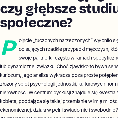
czy głębsze stud
społeczne?
P
ojęcie „tuczonych narzeczonych” wyłoniło si
opisujących rzadkie przypadki mężczyzn, któ
swoje partnerki, często w ramach specyficzne
lub dynamicznej związku. Choć zjawisko to bywa sens
kuriozum, jego analiza wykracza poza proste potępie
złożony splot psychologii jednostki, kulturowych norm
nierówności. W centrum dyskusji znajduje się kwestia 
kobieta, poddająca się takiej przemianie w imię miłości
ekonomicznej, działa w pełni świadomie i swobodnie?