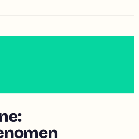
ne:
fenomen