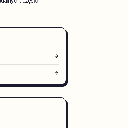
dualnych, często
→
→