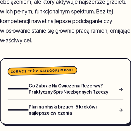
obciążeniem, ale który aktywuje najszersze grzbietu
w ich pełnym, funkcjonalnym spektrum. Bez tej
kompetencji nawet najlepsze podciąganie czy
wiosłowanie stanie się głównie pracą ramion, omijając
właściwy cel.
SPORT
ZOBACZ TEŻ Z KATEGORII
Co Zabrać Na Ćwiczenia Rezerwy?
→
Praktyczny Spis Niezbędnych Rzeczy
Plan na płaski brzuch: 5 kroków i
→
najlepsze ćwiczenia