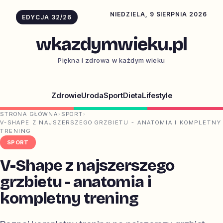
NIEDZIELA, 9 SIERPNIA 2026
EDYCJA 32/26
wkazdymwieku.pl
Piękna i zdrowa w każdym wieku
Zdrowie
Uroda
Sport
Dieta
Lifestyle
STRONA GŁÓWNA
›
SPORT
›
V-SHAPE Z NAJSZERSZEGO GRZBIETU - ANATOMIA I KOMPLETNY
TRENING
SPORT
V-Shape z najszerszego
grzbietu - anatomia i
kompletny trening