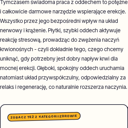
Tymczasem świadoma praca z oddechem to potężne
i całkowicie darmowe narzędzie wspierające erekcje.
Wszystko przez jego bezpośredni wpływ na układ
nerwowy i krążenie. Płytki, szybki oddech aktywuje
reakcję stresową, prowadząc do zwężenia naczyń
krwionośnych - czyli dokładnie tego, czego chcemy
uniknąć, gdy potrzebny jest dobry napływ krwi dla
mocnej erekcji. Głęboki, spokojny oddech uruchamia
natomiast układ przywspółczulny, odpowiedzialny za
relaks i regenerację, co naturalnie rozszerza naczynia.
ZDROWIE
ZOBACZ TEŻ Z KATEGORII