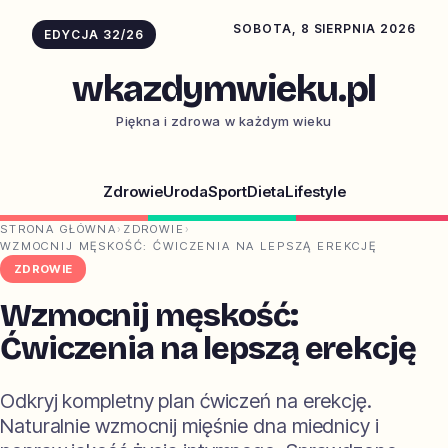
SOBOTA, 8 SIERPNIA 2026
EDYCJA 32/26
wkazdymwieku.pl
Piękna i zdrowa w każdym wieku
Zdrowie
Uroda
Sport
Dieta
Lifestyle
STRONA GŁÓWNA
›
ZDROWIE
›
WZMOCNIJ MĘSKOŚĆ: ĆWICZENIA NA LEPSZĄ EREKCJĘ
ZDROWIE
Wzmocnij męskość:
Ćwiczenia na lepszą erekcję
Odkryj kompletny plan ćwiczeń na erekcję.
Naturalnie wzmocnij mięśnie dna miednicy i