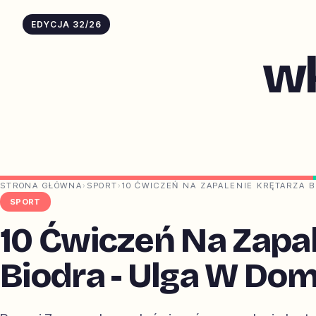
EDYCJA 32/26
w
STRONA GŁÓWNA
›
SPORT
›
10 ĆWICZEŃ NA ZAPALENIE KRĘTARZA 
SPORT
10 Ćwiczeń Na Zapal
Biodra - Ulga W Do