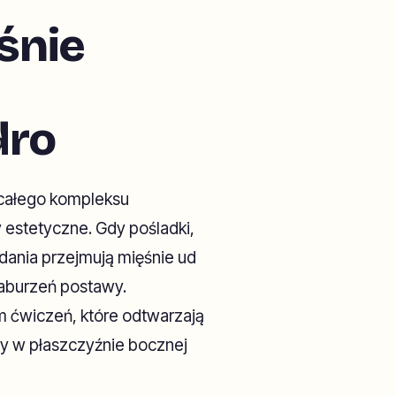
śnie
dro
 całego kompleksu
 estetyczne. Gdy pośladki,
adania przejmują mięśnie ud
zaburzeń postawy.
m ćwiczeń, które odtwarzają
icy w płaszczyźnie bocznej