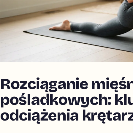
Rozciąganie mięśn
pośladkowych: kl
odciążenia krętar