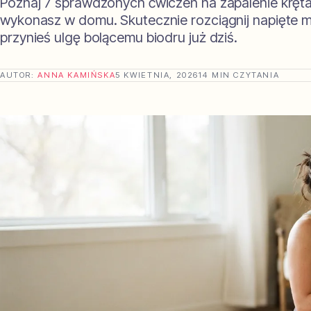
Poznaj 7 sprawdzonych ćwiczeń na zapalenie kręta
wykonasz w domu. Skutecznie rozciągnij napięte mi
przynieś ulgę bolącemu biodru już dziś.
AUTOR:
ANNA KAMIŃSKA
5 KWIETNIA, 2026
14 MIN CZYTANIA