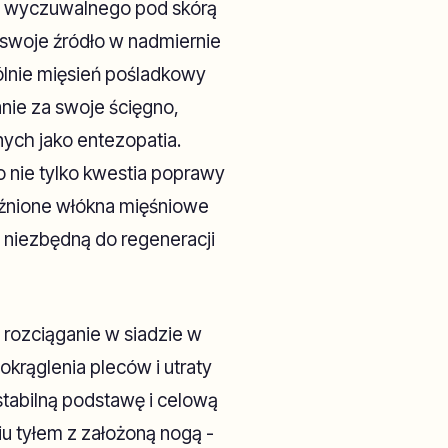
scu wyczuwalnego pod skórą
 swoje źródło w nadmiernie
lnie mięsień pośladkowy
anie za swoje ścięgno,
nych jako entezopatia.
o nie tylko kwestia poprawy
luźnione włókna mięśniowe
 niezbędną do regeneracji
 rozciąganie w siadzie w
krąglenia pleców i utraty
stabilną podstawę i celową
niu tyłem z założoną nogą -