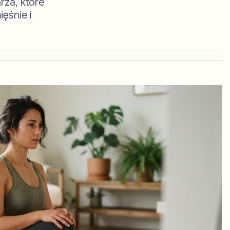
rza, które
ęśnie i