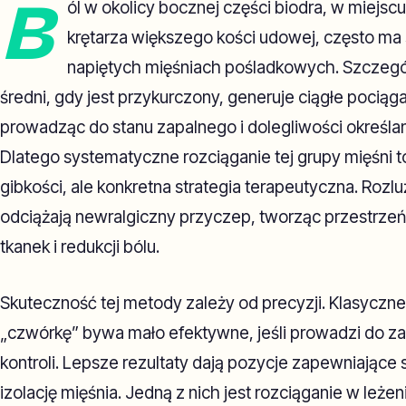
B
ól w okolicy bocznej części biodra, w miej
krętarza większego kości udowej, często ma
napiętych mięśniach pośladkowych. Szczegó
średni, gdy jest przykurczony, generuje ciągłe pociąg
prowadząc do stanu zapalnego i dolegliwości określa
Dlatego systematyczne rozciąganie tej grupy mięśni t
gibkości, ale konkretna strategia terapeutyczna. Roz
odciążają newralgiczny przyczep, tworząc przestrzeń
tkanek i redukcji bólu.
Skuteczność tej metody zależy od precyzji. Klasyczne
„czwórkę” bywa mało efektywne, jeśli prowadzi do zao
kontroli. Lepsze rezultaty dają pozycje zapewniające 
izolację mięśnia. Jedną z nich jest rozciąganie w leże