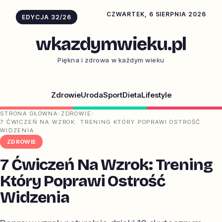
CZWARTEK, 6 SIERPNIA 2026
EDYCJA 32/26
wkazdymwieku.pl
Piękna i zdrowa w każdym wieku
Zdrowie
Uroda
Sport
Dieta
Lifestyle
STRONA GŁÓWNA
›
ZDROWIE
›
7 ĆWICZEŃ NA WZROK: TRENING KTÓRY POPRAWI OSTROŚĆ
WIDZENIA
ZDROWIE
7 Ćwiczeń Na Wzrok: Trening
Który Poprawi Ostrość
Widzenia