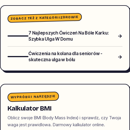
ZDROWIE
ZOBACZ TEŻ Z KATEGORII
7 Najlepszych Ćwiczeń Na Bóle Karku:
→
Szybka Ulga W Domu
Ćwiczenia na kolana dla seniorów -
→
skuteczna ulga w bólu
WYPRÓBUJ NARZĘDZIE
Kalkulator BMI
Oblicz swoje BMI (Body Mass Index) i sprawdz, czy Twoja
waga jest prawidlowa. Darmowy kalkulator online.