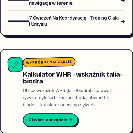
→
nawigacja w terenie
7 Ćwiczeń Na Koordynację - Trening Ciała
→
I Umysłu
WYPRÓBUJ NARZĘDZIE
📏
Kalkulator WHR - wskaźnik talia-
biodra
Oblicz wskaźnik WHR (talia/biodra) i sprawdź
ryzyko otyłości brzusznej. Podaj obwód talii i
bioder - kalkulator oceni typ sylwetki.
Otwórz narzędzie →