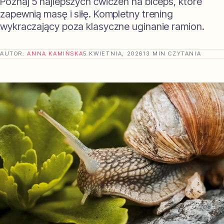
Poznaj 5 najlepszych ćwiczeń na biceps, które
zapewnią masę i siłę. Kompletny trening
wykraczający poza klasyczne uginanie ramion.
AUTOR:
ANNA KAMIŃSKA
5 KWIETNIA, 2026
13 MIN CZYTANIA