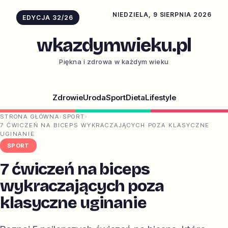
NIEDZIELA, 9 SIERPNIA 2026
EDYCJA 32/26
wkazdymwieku.pl
Piękna i zdrowa w każdym wieku
Zdrowie
Uroda
Sport
Dieta
Lifestyle
STRONA GŁÓWNA
›
SPORT
›
7 ĆWICZEŃ NA BICEPS WYKRACZAJĄCYCH POZA KLASYCZNE
UGINANIE
SPORT
7 ćwiczeń na biceps
wykraczających poza
klasyczne uginanie