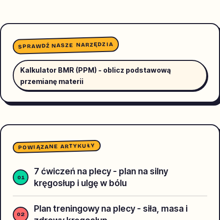
SPRAWDŹ NASZE NARZĘDZIA
Kalkulator BMR (PPM) - oblicz podstawową
przemianę materii
POWIĄZANE ARTYKUŁY
7 ćwiczeń na plecy - plan na silny
kręgosłup i ulgę w bólu
Plan treningowy na plecy - siła, masa i