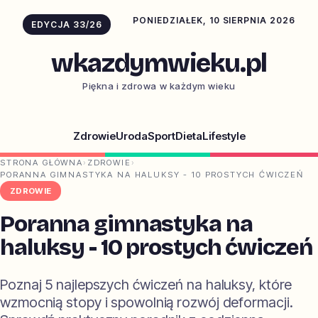
PONIEDZIAŁEK, 10 SIERPNIA 2026
EDYCJA 33/26
wkazdymwieku.pl
Piękna i zdrowa w każdym wieku
Zdrowie
Uroda
Sport
Dieta
Lifestyle
STRONA GŁÓWNA
›
ZDROWIE
›
PORANNA GIMNASTYKA NA HALUKSY - 10 PROSTYCH ĆWICZEŃ
ZDROWIE
Poranna gimnastyka na
haluksy - 10 prostych ćwiczeń
Poznaj 5 najlepszych ćwiczeń na haluksy, które
wzmocnią stopy i spowolnią rozwój deformacji.