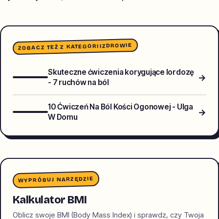
ZDROWIE
ZOBACZ TEŻ Z KATEGORII
Skuteczne ćwiczenia korygujące lordozę
→
- 7 ruchów na ból
10 Ćwiczeń Na Ból Kości Ogonowej - Ulga
→
W Domu
WYPRÓBUJ NARZĘDZIE
Kalkulator BMI
Oblicz swoje BMI (Body Mass Index) i sprawdz, czy Twoja