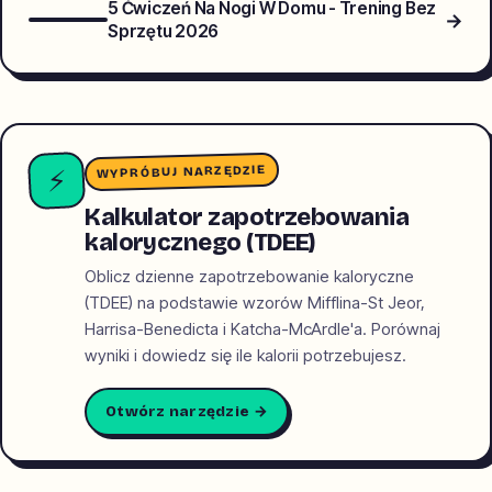
5 Ćwiczeń Na Nogi W Domu - Trening Bez
→
Sprzętu 2026
WYPRÓBUJ NARZĘDZIE
⚡
Kalkulator zapotrzebowania
kalorycznego (TDEE)
Oblicz dzienne zapotrzebowanie kaloryczne
(TDEE) na podstawie wzorów Mifflina-St Jeor,
Harrisa-Benedicta i Katcha-McArdle'a. Porównaj
wyniki i dowiedz się ile kalorii potrzebujesz.
Otwórz narzędzie →