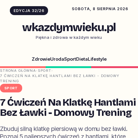
SOBOTA, 8 SIERPNIA 2026
EDYCJA 32/26
wkazdymwieku.pl
Piękna i zdrowa w każdym wieku
Zdrowie
Uroda
Sport
Dieta
Lifestyle
STRONA GŁÓWNA
›
SPORT
›
7 ĆWICZEŃ NA KLATKĘ HANTLAMI BEZ ŁAWKI - DOMOWY
TRENING
SPORT
7 Ćwiczeń Na Klatkę Hantlami
Bez Ławki - Domowy Trening
Zbuduj silną klatkę piersiową w domu bez ławki.
Poznaj 5 najlepszych ćwiczeń z hantlami, które