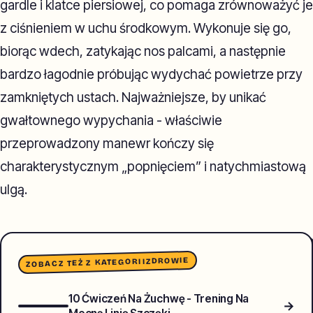
gardle i klatce piersiowej, co pomaga zrównoważyć je
z ciśnieniem w uchu środkowym. Wykonuje się go,
biorąc wdech, zatykając nos palcami, a następnie
bardzo łagodnie próbując wydychać powietrze przy
zamkniętych ustach. Najważniejsze, by unikać
gwałtownego wypychania - właściwie
przeprowadzony manewr kończy się
charakterystycznym „popnięciem” i natychmiastową
ulgą.
ZDROWIE
ZOBACZ TEŻ Z KATEGORII
10 Ćwiczeń Na Żuchwę - Trening Na
→