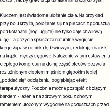
obszar, tak by grawitacja działała na naszą korzyść.
Kluczem jest świadome ułożenie ciała. Na przykład
przy bólu krzyża, położenie się na plecach z poduszką
pod kolanami (nogi ugięte) nie tylko daje chwilową
ulgę. Ta pozycja spłaszcza naturalne wygięcie
kręgosłupa w odcinku lędźwiowym, redukując nacisk
na krążki międzykręgowe. Nałożenie w tym ustawieniu
ciepłego kompresu na dolną część pleców pozwala
rozluźnionym ciepłem mięśniom głębokim lepiej
„poddać się” odciążeniu, pogłębiając efekt
terapeutyczny. Podobnie można postąpić z bolącym
barkiem - leżenie na zdrowym boku z chorym
ramieniem ułożonym wygodnie na poduszkach przed