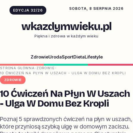
SOBOTA, 8 SIERPNIA 2026
EDYCJA 32/26
wkazdymwieku.pl
Piękna i zdrowa w każdym wieku
Zdrowie
Uroda
Sport
Dieta
Lifestyle
STRONA GŁÓWNA
›
ZDROWIE
›
10 ĆWICZEŃ NA PŁYN W USZACH - ULGA W DOMU BEZ KROPLI
ZDROWIE
10 Ćwiczeń Na Płyn W Uszach
- Ulga W Domu Bez Kropli
Poznaj 5 sprawdzonych ćwiczeń na płyn w uszach,
które przyniosą szybką ulgę w domowym zaciszu.