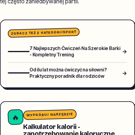
tej często zaniedbywanej partii.
SPORT
ZOBACZ TEŻ Z KATEGORII
7 Najlepszych Ćwiczeń Na Szerokie Barki
→
- Kompletny Trening
Od ilu lat można ćwiczyć na siłowni?
→
Praktyczny poradnik dla rodziców
WYPRÓBUJ NARZĘDZIE
🔥
Kalkulator kalorii -
zapotrzebowanie kaloryczne