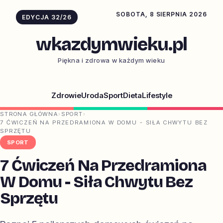
SOBOTA, 8 SIERPNIA 2026
EDYCJA 32/26
wkazdymwieku.pl
Piękna i zdrowa w każdym wieku
Zdrowie
Uroda
Sport
Dieta
Lifestyle
STRONA GŁÓWNA
›
SPORT
›
7 ĆWICZEŃ NA PRZEDRAMIONA W DOMU - SIŁA CHWYTU BEZ
SPRZĘTU
SPORT
7 Ćwiczeń Na Przedramiona
W Domu - Siła Chwytu Bez
Sprzętu