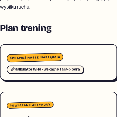
wysiłku ruchu.
Plan trening
SPRAWDŹ NASZE NARZĘDZIA
📏
Kalkulator WHR - wskaźnik talia-biodra
POWIĄZANE ARTYKUŁY