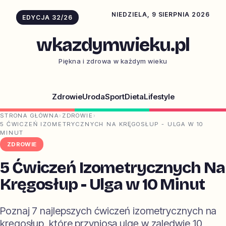
NIEDZIELA, 9 SIERPNIA 2026
EDYCJA 32/26
wkazdymwieku.pl
Piękna i zdrowa w każdym wieku
Zdrowie
Uroda
Sport
Dieta
Lifestyle
STRONA GŁÓWNA
›
ZDROWIE
›
5 ĆWICZEŃ IZOMETRYCZNYCH NA KRĘGOSŁUP - ULGA W 10
MINUT
ZDROWIE
5 Ćwiczeń Izometrycznych Na
Kręgosłup - Ulga w 10 Minut
Poznaj 7 najlepszych ćwiczeń izometrycznych na
kręgosłup, które przyniosą ulgę w zaledwie 10