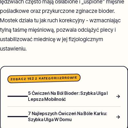
lędźwiach często mają osłabione i „uśpione” mięśnie
pośladkowe oraz przykurczone zginacze bioder.
Mostek działa tu jak ruch korekcyjny - wzmacniając
tylną taśmę mięśniową, pozwala odciążyć plecy i
ustabilizować miednicę w jej fizjologicznym
ustawieniu.
ZDROWIE
ZOBACZ TEŻ Z KATEGORII
5 Ćwiczeń Na Ból Bioder: Szybka Ulga I
→
Lepsza Mobilność
7 Najlepszych Ćwiczeń Na Bóle Karku:
→
Szybka Ulga W Domu