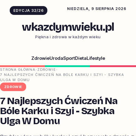
NIEDZIELA, 9 SIERPNIA 2026
EDYCJA 32/26
wkazdymwieku.pl
Piękna i zdrowa w każdym wieku
Zdrowie
Uroda
Sport
Dieta
Lifestyle
STRONA GŁÓWNA
›
ZDROWIE
›
7 NAJLEPSZYCH ĆWICZEŃ NA BÓLE KARKU I SZYI - SZYBKA
ULGA W DOMU
ZDROWIE
7 Najlepszych Ćwiczeń Na
Bóle Karku i Szyi - Szybka
Ulga W Domu