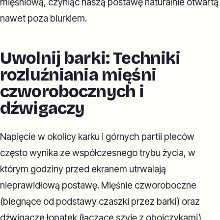
mięśniową, czyniąc naszą postawę naturalnie otwartą
nawet poza biurkiem.
Uwolnij barki: Techniki
rozluźniania mięśni
czworobocznych i
dźwigaczy
Napięcie w okolicy karku i górnych partii pleców
często wynika ze współczesnego trybu życia, w
którym godziny przed ekranem utrwalają
nieprawidłową postawę. Mięśnie czworoboczne
(biegnące od podstawy czaszki przez barki) oraz
dźwigacze łopatek (łączące szyję z obojczykami)