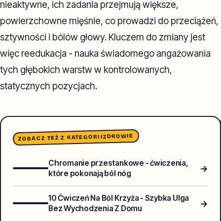
nieaktywne, ich zadania przejmują większe,
powierzchowne mięśnie, co prowadzi do przeciążeń,
sztywności i bólów głowy. Kluczem do zmiany jest
więc reedukacja - nauka świadomego angażowania
tych głębokich warstw w kontrolowanych,
statycznych pozycjach.
ZDROWIE
ZOBACZ TEŻ Z KATEGORII
Chromanie przestankowe - ćwiczenia,
→
które pokonają ból nóg
10 Ćwiczeń Na Ból Krzyża - Szybka Ulga
→
Bez Wychodzenia Z Domu