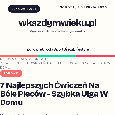
SOBOTA, 8 SIERPNIA 2026
EDYCJA 32/26
wkazdymwieku.pl
Piękna i zdrowa w każdym wieku
Zdrowie
Uroda
Sport
Dieta
Lifestyle
STRONA GŁÓWNA
›
ZDROWIE
›
7 NAJLEPSZYCH ĆWICZEŃ NA BÓLE PLECÓW - SZYBKA ULGA W
DOMU
ZDROWIE
7 Najlepszych Ćwiczeń Na
Bóle Pleców - Szybka Ulga W
Domu