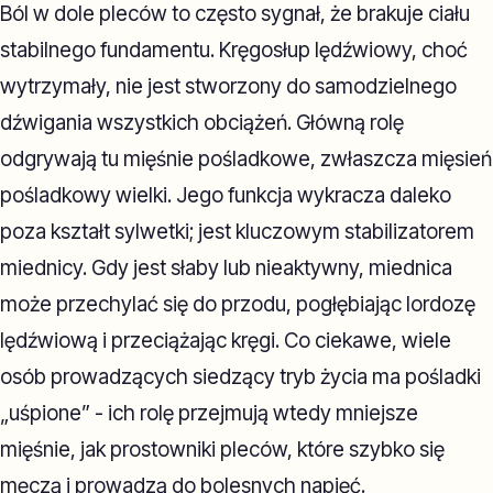
Ból w dole pleców to często sygnał, że brakuje ciału
stabilnego fundamentu. Kręgosłup lędźwiowy, choć
wytrzymały, nie jest stworzony do samodzielnego
dźwigania wszystkich obciążeń. Główną rolę
odgrywają tu mięśnie pośladkowe, zwłaszcza mięsień
pośladkowy wielki. Jego funkcja wykracza daleko
poza kształt sylwetki; jest kluczowym stabilizatorem
miednicy. Gdy jest słaby lub nieaktywny, miednica
może przechylać się do przodu, pogłębiając lordozę
lędźwiową i przeciążając kręgi. Co ciekawe, wiele
osób prowadzących siedzący tryb życia ma pośladki
„uśpione” - ich rolę przejmują wtedy mniejsze
mięśnie, jak prostowniki pleców, które szybko się
męczą i prowadzą do bolesnych napięć.