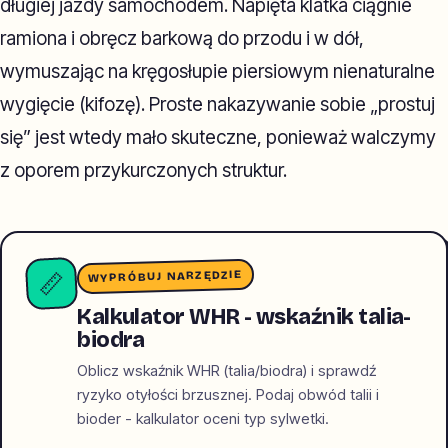
długiej jazdy samochodem. Napięta klatka ciągnie
ramiona i obręcz barkową do przodu i w dół,
wymuszając na kręgosłupie piersiowym nienaturalne
wygięcie (kifozę). Proste nakazywanie sobie „prostuj
się” jest wtedy mało skuteczne, ponieważ walczymy
z oporem przykurczonych struktur.
WYPRÓBUJ NARZĘDZIE
📏
Kalkulator WHR - wskaźnik talia-
biodra
Oblicz wskaźnik WHR (talia/biodra) i sprawdź
ryzyko otyłości brzusznej. Podaj obwód talii i
bioder - kalkulator oceni typ sylwetki.