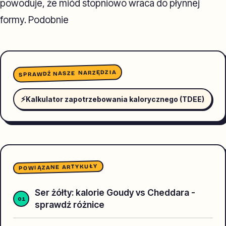
powoduje, że miód stopniowo wraca do płynnej
formy. Podobnie
SPRAWDŹ NASZE NARZĘDZIA
⚡
Kalkulator zapotrzebowania kalorycznego (TDEE)
POWIĄZANE ARTYKUŁY
Ser żółty: kalorie Goudy vs Cheddara -
sprawdź różnice