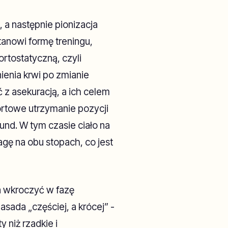
 a następnie pionizacja
anowi formę treningu,
ortostatyczną, czyli
enia krwi po zmianie
z asekuracją, a ich celem
ortowe utrzymanie pozycji
und. W tym czasie ciało na
gę na obu stopach, co jest
 wkroczyć w fazę
sada „częściej, a krócej” -
 niż rzadkie i