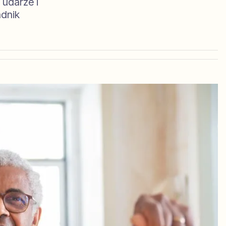
udarze i
adnik