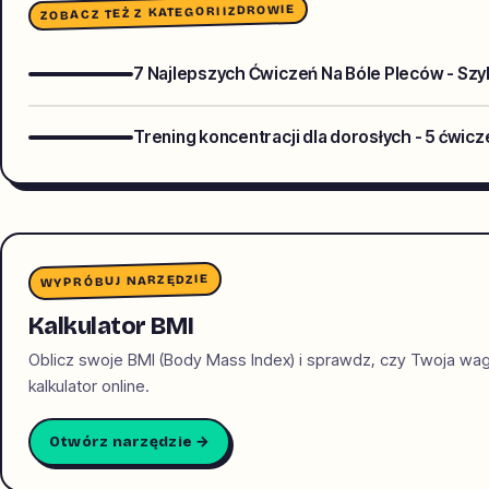
ZDROWIE
ZOBACZ TEŻ Z KATEGORII
7 Najlepszych Ćwiczeń Na Bóle Pleców - Sz
Trening koncentracji dla dorosłych - 5 ćwic
WYPRÓBUJ NARZĘDZIE
Kalkulator BMI
Oblicz swoje BMI (Body Mass Index) i sprawdz, czy Twoja wa
kalkulator online.
Otwórz narzędzie →