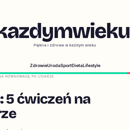
kazdymwieku.
Piękna i zdrowa w każdym wieku
Zdrowie
Uroda
Sport
Dieta
Lifestyle
 NA RÓWNOWAGĘ PO UDARZE
: 5 ćwiczeń na
rze