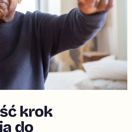
ść krok
ia do