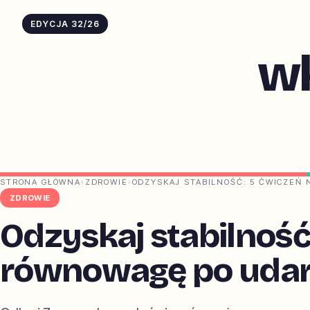
EDYCJA 32/26
w
STRONA GŁÓWNA
›
ZDROWIE
›
ODZYSKAJ STABILNOŚĆ: 5 ĆWICZEŃ
ZDROWIE
Odzyskaj stabilność
równowagę po uda