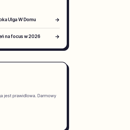
→
ybka Ulga W Domu
→
zeń na focus w 2026
ga jest prawidlowa. Darmowy