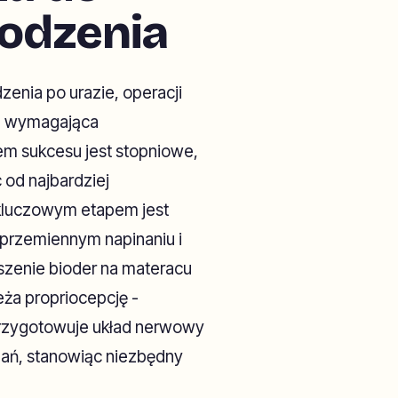
odzenia
enia po urazie, operacji
ka wymagająca
em sukcesu jest stopniowe,
od najbardziej
kluczowym etapem jest
aprzemiennym napinaniu i
oszenie bioder na materacu
eża propriocepcję -
przygotowuje układ nerwowy
dań, stanowiąc niezbędny