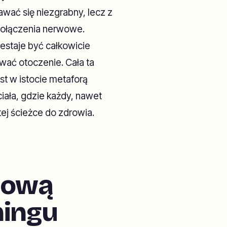
ać się niezgrabny, lecz z
ołączenia nerwowe.
staje być całkowicie
ać otoczenie. Cała ta
st w istocie metaforą
ała, gdzie każdy, nawet
ej ścieżce do zdrowia.
mową
ningu