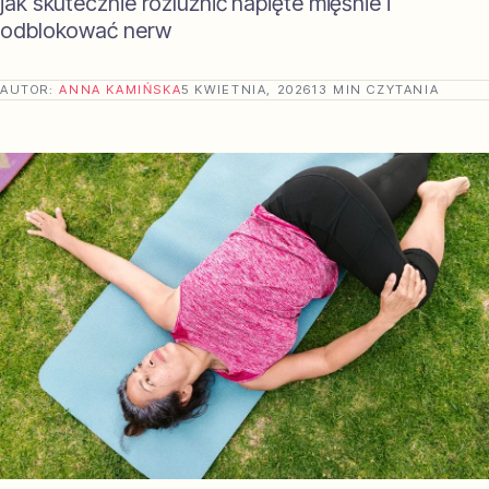
jak skutecznie rozluźnić napięte mięśnie i
odblokować nerw
AUTOR:
ANNA KAMIŃSKA
5 KWIETNIA, 2026
13 MIN CZYTANIA