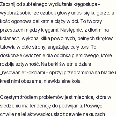
Zacznij od subtelnego wydłużania kręgosłupa -
wyobraź sobie, że czubek głowy unosi się ku górze, a
kość ogonowa delikatnie ciąży w dół. To tworzy
przestrzeń między kręgami. Następnie, z dłońmi na
kolanach, wykonaj kilka powolnych, pełnych skrętów
tułowia w obie strony, angażując cały tors. To
doskonałe ćwiczenie dla odcinka piersiowego, które
rozbija sztywność. Na barki świetnie działa
„rysowanie” łokciami - oprzyj przedramiona na blacie i
kreśl nimi obszerne, niewidzialne koła.
Częstym źródłem problemów jest miednica, która w
siedzeniu ma tendencję do podwijania. Poświęć
chwilę na jej aktywację: usiądź pewnie na guzach