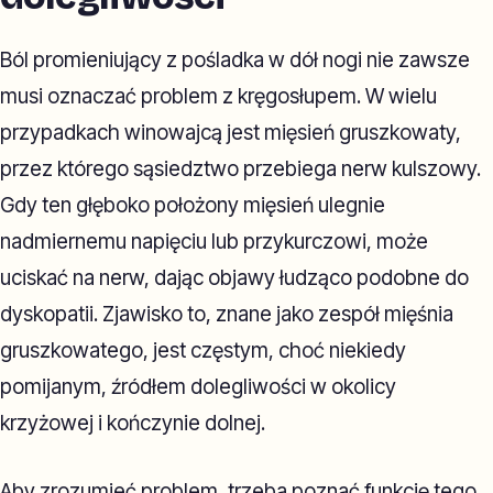
Ból promieniujący z pośladka w dół nogi nie zawsze
musi oznaczać problem z kręgosłupem. W wielu
przypadkach winowajcą jest mięsień gruszkowaty,
przez którego sąsiedztwo przebiega nerw kulszowy.
Gdy ten głęboko położony mięsień ulegnie
nadmiernemu napięciu lub przykurczowi, może
uciskać na nerw, dając objawy łudząco podobne do
dyskopatii. Zjawisko to, znane jako zespół mięśnia
gruszkowatego, jest częstym, choć niekiedy
pomijanym, źródłem dolegliwości w okolicy
krzyżowej i kończynie dolnej.
Aby zrozumieć problem, trzeba poznać funkcję tego