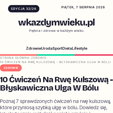
PIĄTEK, 7 SIERPNIA 2026
EDYCJA 32/26
wkazdymwieku.pl
Piękna i zdrowa w każdym wieku
Zdrowie
Uroda
Sport
Dieta
Lifestyle
STRONA GŁÓWNA
›
ZDROWIE
›
10 ĆWICZEŃ NA RWĘ KULSZOWĄ - BŁYSKAWICZNA ULGA W BÓLU
ZDROWIE
10 Ćwiczeń Na Rwę Kulszową -
Błyskawiczna Ulga W Bólu
Poznaj 7 sprawdzonych ćwiczeń na rwę kulszową,
które przyniosą szybką ulgę w bólu. Dowiedz się,