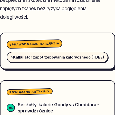
bezpieczna i skuteczna metoda na rozluźnienie
napiętych tkanek bez ryzyka pogłębienia
dolegliwości.
SPRAWDŹ NASZE NARZĘDZIA
⚡
Kalkulator zapotrzebowania kalorycznego (TDEE)
POWIĄZANE ARTYKUŁY
Ser żółty: kalorie Goudy vs Cheddara -
sprawdź różnice