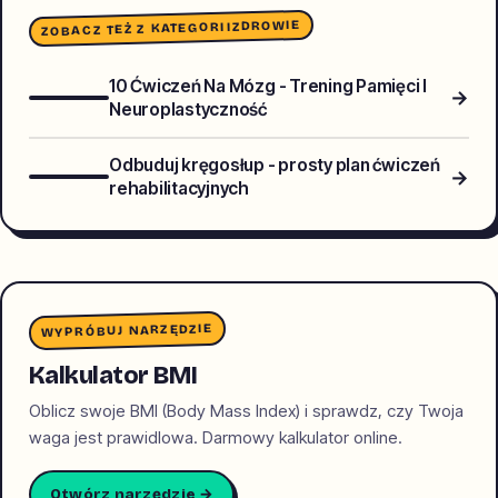
ZDROWIE
ZOBACZ TEŻ Z KATEGORII
10 Ćwiczeń Na Mózg - Trening Pamięci I
→
Neuroplastyczność
Odbuduj kręgosłup - prosty plan ćwiczeń
→
rehabilitacyjnych
WYPRÓBUJ NARZĘDZIE
Kalkulator BMI
Oblicz swoje BMI (Body Mass Index) i sprawdz, czy Twoja
waga jest prawidlowa. Darmowy kalkulator online.
Otwórz narzędzie →