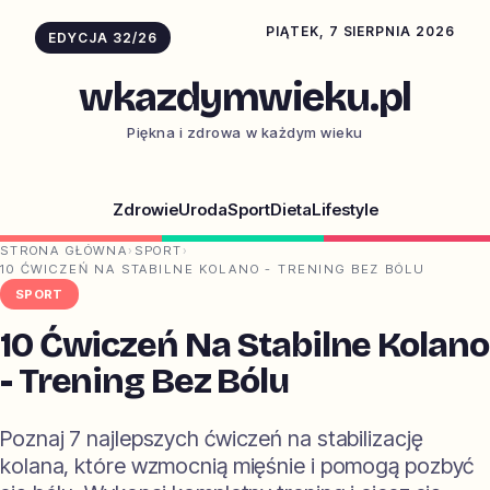
PIĄTEK, 7 SIERPNIA 2026
EDYCJA 32/26
wkazdymwieku.pl
Piękna i zdrowa w każdym wieku
Zdrowie
Uroda
Sport
Dieta
Lifestyle
STRONA GŁÓWNA
›
SPORT
›
10 ĆWICZEŃ NA STABILNE KOLANO - TRENING BEZ BÓLU
SPORT
10 Ćwiczeń Na Stabilne Kolano
- Trening Bez Bólu
Poznaj 7 najlepszych ćwiczeń na stabilizację
kolana, które wzmocnią mięśnie i pomogą pozbyć