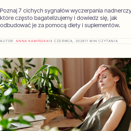
Poznaj 7 cichych sygnałów wyczerpania nadnerczy
które często bagatelizujemy i dowiedz się, jak
odbudować je za pomocą diety i suplementów.
AUTOR:
ANNA KAMIŃSKA
14 CZERWCA, 2026
11 MIN CZYTANIA