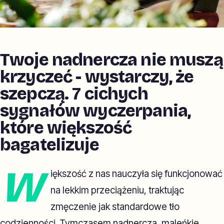
Twoje nadnercza nie muszą
krzyczeć - wystarczy, że
szepczą. 7 cichych
sygnałów wyczerpania,
które większość
bagatelizuje
W
iększość z nas nauczyła się funkcjonować
na lekkim przeciążeniu, traktując
zmęczenie jak standardowe tło
codzienności. Tymczasem nadnercza, maleńkie