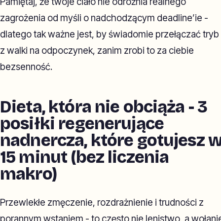
Pamiętaj, że twoje ciało nie odróżnia realnego
zagrożenia od myśli o nadchodzącym deadline’ie -
dlatego tak ważne jest, by świadomie przełączać tryb
z walki na odpoczynek, zanim zrobi to za ciebie
bezsenność.
Dieta, która nie obciąża - 3
posiłki regenerujące
nadnercza, które gotujesz 
15 minut (bez liczenia
makro)
Przewlekłe zmęczenie, rozdrażnienie i trudności z
porannym wstaniem - to często nie lenistwo, a wołani