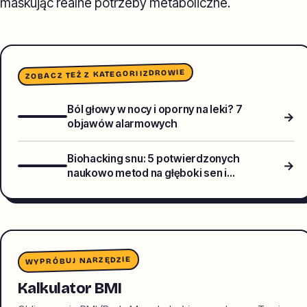
maskując realne potrzeby metaboliczne.
ZDROWIE
ZOBACZ TEŻ Z KATEGORII
Ból głowy w nocy i oporny na leki? 7
→
objawów alarmowych
Biohacking snu: 5 potwierdzonych
→
naukowo metod na głęboki sen i
regenerację bez suplementów
WYPRÓBUJ NARZĘDZIE
Kalkulator BMI