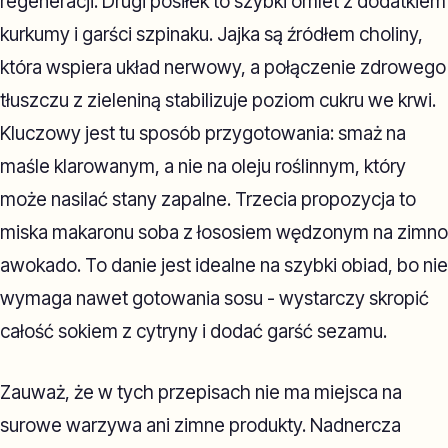
regeneracji. Drugi posiłek to szybki omlet z dodatkiem
kurkumy i garści szpinaku. Jajka są źródłem choliny,
która wspiera układ nerwowy, a połączenie zdrowego
tłuszczu z zieleniną stabilizuje poziom cukru we krwi.
Kluczowy jest tu sposób przygotowania: smaż na
maśle klarowanym, a nie na oleju roślinnym, który
może nasilać stany zapalne. Trzecia propozycja to
miska makaronu soba z łososiem wędzonym na zimno 
awokado. To danie jest idealne na szybki obiad, bo nie
wymaga nawet gotowania sosu - wystarczy skropić
całość sokiem z cytryny i dodać garść sezamu.
Zauważ, że w tych przepisach nie ma miejsca na
surowe warzywa ani zimne produkty. Nadnercza