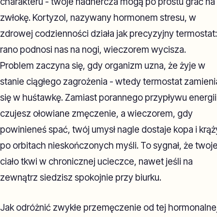
charakteru - twoje nadnercza mogą po prostu grać na
zwłokę. Kortyzol, nazywany hormonem stresu, w
zdrowej codzienności działa jak precyzyjny termostat:
rano podnosi nas na nogi, wieczorem wycisza.
Problem zaczyna się, gdy organizm uzna, że żyje w
stanie ciągłego zagrożenia - wtedy termostat zamieni
się w huśtawkę. Zamiast porannego przypływu energii
czujesz ołowiane zmęczenie, a wieczorem, gdy
powinieneś spać, twój umysł nagle dostaje kopa i krąż
po orbitach nieskończonych myśli. To sygnał, że twoj
ciało tkwi w chronicznej ucieczce, nawet jeśli na
zewnątrz siedzisz spokojnie przy biurku.
Jak odróżnić zwykłe przemęczenie od tej hormonalne