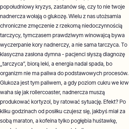
popołudniowy kryzys, zastanów się, czy to nie twoje
nadnercza wołają o glukozę. Wielu z nas utożsamia
chroniczne zmęczenie z rzekomą niedoczynnością
tarczycy, tymczasem prawdziwym winowajcą bywa
wyczerpanie kory nadnerczy, a nie sama tarczyca. To
klasyczna zasłona dymna - pacjenci słyszą diagnozę
„tarczyca”, biorą leki, a energia nadal spada, bo
organizm nie ma paliwa do podstawowych procesów.
Glukoza jest tym paliwem, a gdy poziom cukru we krw
waha się jak rollercoaster, nadnercza muszą
produkować kortyzol, by ratować sytuację. Efekt? Po
kilku godzinach od posiłku czujesz się, jakbyś miał za
sobą maraton, a kofeina tylko pogłębia huśtawkę,