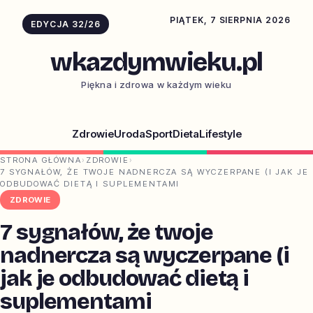
PIĄTEK, 7 SIERPNIA 2026
EDYCJA 32/26
wkazdymwieku.pl
Piękna i zdrowa w każdym wieku
Zdrowie
Uroda
Sport
Dieta
Lifestyle
STRONA GŁÓWNA
›
ZDROWIE
›
7 SYGNAŁÓW, ŻE TWOJE NADNERCZA SĄ WYCZERPANE (I JAK JE
ODBUDOWAĆ DIETĄ I SUPLEMENTAMI
ZDROWIE
7 sygnałów, że twoje
nadnercza są wyczerpane (i
jak je odbudować dietą i
suplementami