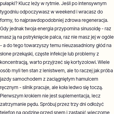
pułapki? Klucz leży w rytmie. Jeśli po intensywnym
tygodniu odpoczywasz w weekend i wracasz do
formy, to najprawdopodobniej zdrowa regeneracja.
Gdy jednak twoja energia przypomina sinusoidę - raz
masz ją na pstryknięcie palca, raz nie masz jej w ogóle
- a do tego towarzyszy temu nieuzasadniony głód na
słone przekąski, częste infekcje lub problemy z
koncentracją, warto przyjrzeć się kortyzolowi. Wiele
osób myli ten stan z lenistwem, ale to raczej jak próba
jazdy samochodem z zaciągniętym hamulcem
ręcznym - silnik pracuje, ale koła ledwo się toczą.
Pierwszym krokiem nie jest suplementacja, lecz
zatrzymanie pędu. Spróbuj przez trzy dni odłożyć
telefon na godzinę przed snem i zastąpić wieczorne