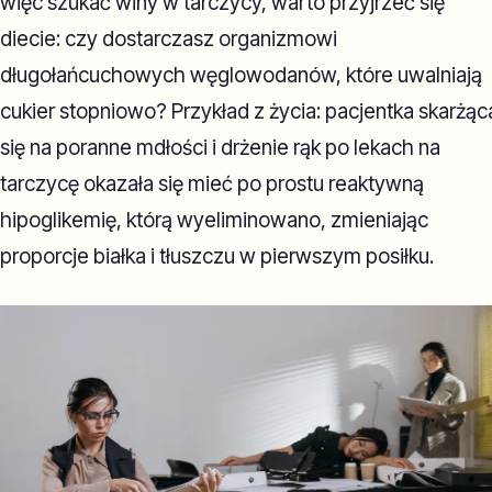
więc szukać winy w tarczycy, warto przyjrzeć się
diecie: czy dostarczasz organizmowi
długołańcuchowych węglowodanów, które uwalniają
cukier stopniowo? Przykład z życia: pacjentka skarżąc
się na poranne mdłości i drżenie rąk po lekach na
tarczycę okazała się mieć po prostu reaktywną
hipoglikemię, którą wyeliminowano, zmieniając
proporcje białka i tłuszczu w pierwszym posiłku.