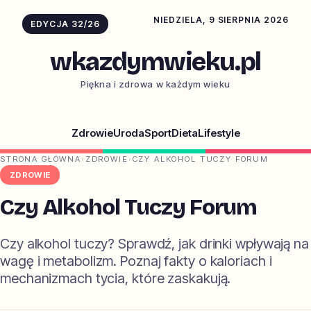
NIEDZIELA, 9 SIERPNIA 2026
EDYCJA 32/26
wkazdymwieku.pl
Piękna i zdrowa w każdym wieku
Zdrowie
Uroda
Sport
Dieta
Lifestyle
STRONA GŁÓWNA
›
ZDROWIE
›
CZY ALKOHOL TUCZY FORUM
ZDROWIE
Czy Alkohol Tuczy Forum
Czy alkohol tuczy? Sprawdź, jak drinki wpływają na
wagę i metabolizm. Poznaj fakty o kaloriach i
mechanizmach tycia, które zaskakują.