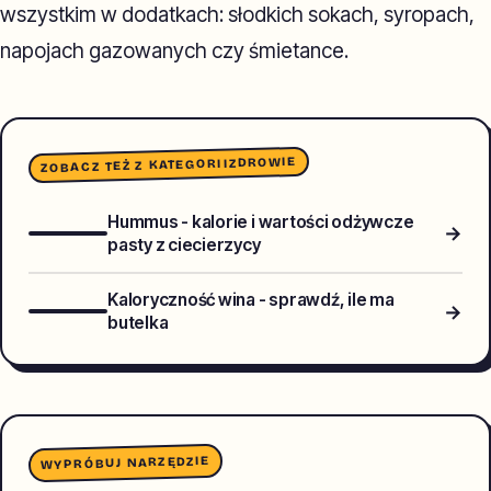
wszystkim w dodatkach: słodkich sokach, syropach,
napojach gazowanych czy śmietance.
ZDROWIE
ZOBACZ TEŻ Z KATEGORII
Hummus - kalorie i wartości odżywcze
→
pasty z ciecierzycy
Kaloryczność wina - sprawdź, ile ma
→
butelka
WYPRÓBUJ NARZĘDZIE