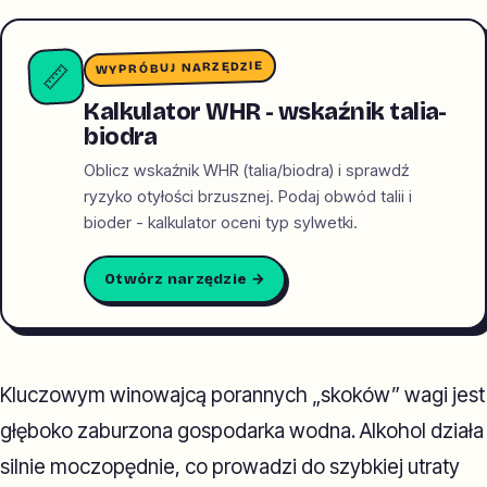
WYPRÓBUJ NARZĘDZIE
📏
Kalkulator WHR - wskaźnik talia-
biodra
Oblicz wskaźnik WHR (talia/biodra) i sprawdź
ryzyko otyłości brzusznej. Podaj obwód talii i
bioder - kalkulator oceni typ sylwetki.
Otwórz narzędzie →
Kluczowym winowajcą porannych „skoków” wagi jest
głęboko zaburzona gospodarka wodna. Alkohol działa
silnie moczopędnie, co prowadzi do szybkiej utraty