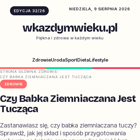
NIEDZIELA, 9 SIERPNIA 2026
EDYCJA 32/26
wkazdymwieku.pl
Piękna i zdrowa w każdym wieku
Zdrowie
Uroda
Sport
Dieta
Lifestyle
STRONA GŁÓWNA
›
ZDROWIE
›
CZY BABKA ZIEMNIACZANA JEST TUCZĄCA
ZDROWIE
Czy Babka Ziemniaczana Jest
Tucząca
Zastanawiasz się, czy babka ziemniaczana tuczy?
Sprawdź, jak jej skład i sposób przygotowania