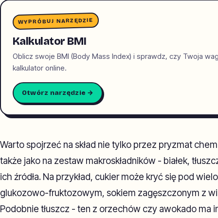
WYPRÓBUJ NARZĘDZIE
Kalkulator BMI
Oblicz swoje BMI (Body Mass Index) i sprawdz, czy Twoja wa
kalkulator online.
Otwórz narzędzie →
Warto spojrzeć na skład nie tylko przez pryzmat che
także jako na zestaw makroskładników - białek, tłus
ich źródła. Na przykład, cukier może kryć się pod wi
glukozowo-fruktozowym, sokiem zagęszczonym z win
Podobnie tłuszcz - ten z orzechów czy awokado ma i