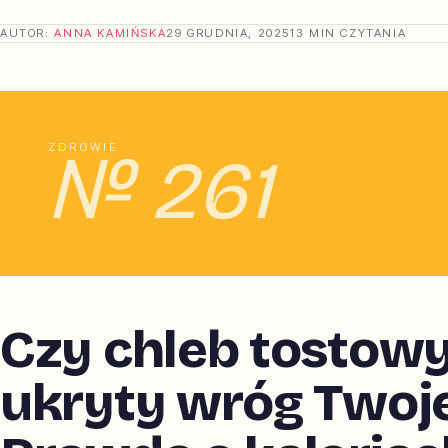
AUTOR:
ANNA KAMIŃSKA
29 GRUDNIA, 2025
13 MIN CZYTANIA
ZDROWIE
№ 261
Czy chleb tostowy
ukryty wróg Twoje