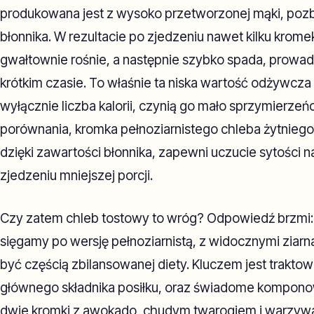
produkowana jest z wysoko przetworzonej mąki, pozb
błonnika. W rezultacie po zjedzeniu nawet kilku krom
gwałtownie rośnie, a następnie szybko spada, prowa
krótkim czasie. To właśnie ta niska wartość odżywcza i
wyłącznie liczba kalorii, czynią go mało sprzymierzeń
porównania, kromka pełnoziarnistego chleba żytniego
dzięki zawartości błonnika, zapewni uczucie sytości 
zjedzeniu mniejszej porcji.
Czy zatem chleb tostowy to wróg? Odpowiedź brzmi: 
sięgamy po wersję pełnoziarnistą, z widocznymi ziar
być częścią zbilansowanej diety. Kluczem jest traktowa
głównego składnika posiłku, oraz świadome kompon
dwie kromki z awokado, chudym twarogiem i warzywam