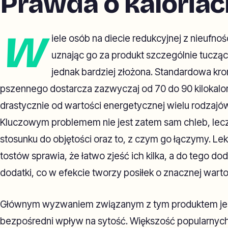
Prawda o kaloriac
W
iele osób na diecie redukcyjnej z nieufnoś
uznając go za produkt szczególnie tuczący
jednak bardziej złożona. Standardowa k
pszennego dostarcza zazwyczaj od 70 do 90 kilokalori
drastycznie od wartości energetycznej wielu rodzajó
Kluczowym problemem nie jest zatem sam chleb, lecz
stosunku do objętości oraz to, z czym go łączymy. Lek
tostów sprawia, że łatwo zjeść ich kilka, a do tego 
dodatki, co w efekcie tworzy posiłek o znacznej wart
Głównym wyzwaniem związanym z tym produktem jest
bezpośredni wpływ na sytość. Większość popularnych