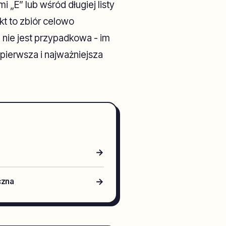
„E” lub wśród długiej listy
kt to zbiór celowo
 nie jest przypadkowa - im
 pierwsza i najważniejsza
→
→
czna