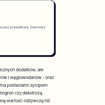
ga jest prawidlowa. Darmowy
micznych dodatków, ale
zczów i węglowodanów - oraz
eloma postaciami: syropem
ogron czy dekstrozą.
nną wartość odżywczą niż