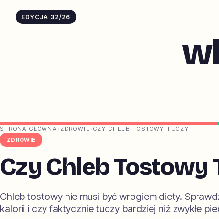
EDYCJA 32/26
w
STRONA GŁÓWNA
›
ZDROWIE
›
CZY CHLEB TOSTOWY TUCZY
ZDROWIE
Czy Chleb Tostowy 
Chleb tostowy nie musi być wrogiem diety. Sprawdź
kalorii i czy faktycznie tuczy bardziej niż zwykłe pi