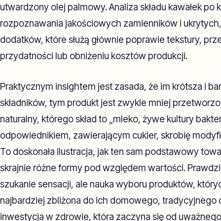
utwardzony olej palmowy. Analiza składu kawałek po 
rozpoznawania jakościowych zamienników i ukrytych
dodatków, które służą głównie poprawie tekstury, prz
przydatności lub obniżeniu kosztów produkcji.
Praktycznym insightem jest zasada, że im krótsza i bar
składników, tym produkt jest zwykle mniej przetworz
naturalny, którego skład to „mleko, żywe kultury bakt
odpowiednikiem, zawierającym cukier, skrobię modyfi
To doskonała ilustracja, jak ten sam podstawowy tow
skrajnie różne formy pod względem wartości. Prawdziw
szukanie sensacji, ale nauka wyboru produktów, któryc
najbardziej zbliżona do ich domowego, tradycyjnego
inwestycja w zdrowie, która zaczyna się od uważnego p