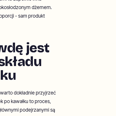
ysokosłodzonym dżemem.
oporcji - sam produkt
wdę jest
 składu
łku
 warto dokładnie przyjrzeć
łek po kawałku to proces,
głównymi podejrzanymi są