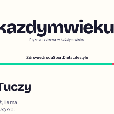
kazdymwieku.
Piękna i zdrowa w każdym wieku
Zdrowie
Uroda
Sport
Dieta
Lifestyle
Tuczy
, ile ma
eczywo.