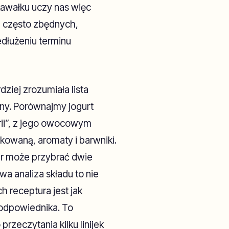
kawałku uczy nas więc
, często zbędnych,
edłużeniu terminu
dziej zrozumiała lista
ony. Porównajmy jogurt
erii”, z jego owocowym
kowaną, aromaty i barwniki.
ar może przybrać dwie
a analiza składu to nie
h receptura jest jak
 odpowiednika. To
rzeczytania kilku linijek