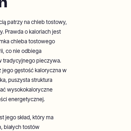
h
cią patrzy na chleb tostowy,
. Prawda o kaloriach jest
romka chleba tostowego
i, co nie odbiega
w tradycyjnego pieczywa.
 jego gęstość kaloryczna w
ka, puszysta struktura
dodać wysokokaloryczne
ości energetycznej.
 jego skład, który ma
, białych tostów