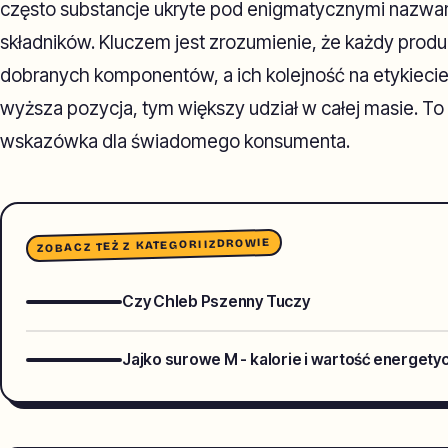
często substancje ukryte pod enigmatycznymi nazwami 
składników. Kluczem jest zrozumienie, że każdy produ
dobranych komponentów, a ich kolejność na etykiecie
wyższa pozycja, tym większy udział w całej masie. To
wskazówka dla świadomego konsumenta.
ZDROWIE
ZOBACZ TEŻ Z KATEGORII
Czy Chleb Pszenny Tuczy
Jajko surowe M - kalorie i wartość energety