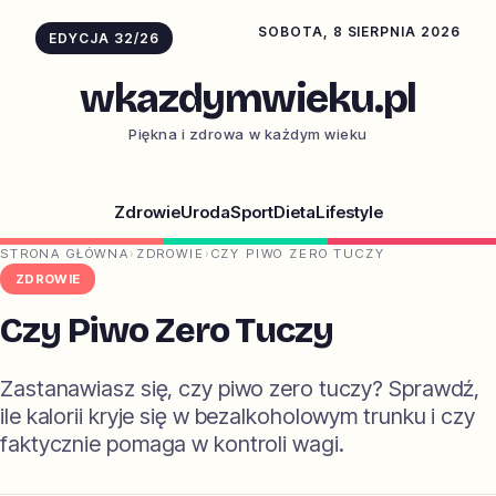
SOBOTA, 8 SIERPNIA 2026
EDYCJA 32/26
wkazdymwieku.pl
Piękna i zdrowa w każdym wieku
Zdrowie
Uroda
Sport
Dieta
Lifestyle
STRONA GŁÓWNA
›
ZDROWIE
›
CZY PIWO ZERO TUCZY
ZDROWIE
Czy Piwo Zero Tuczy
Zastanawiasz się, czy piwo zero tuczy? Sprawdź,
ile kalorii kryje się w bezalkoholowym trunku i czy
faktycznie pomaga w kontroli wagi.