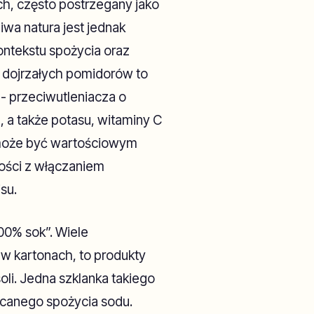
ch, często postrzegany jako
wa natura jest jednak
kontekstu spożycia oraz
z dojrzałych pomidorów to
- przeciwutleniacza o
 a także potasu, witaminy C
ci może być wartościowym
ości z włączaniem
su.
00% sok”. Wiele
w kartonach, to produkty
li. Jedna szklanka takiego
canego spożycia sodu.