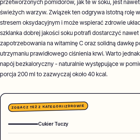
przetworzonych pomidorów, jak te w soku, jest nawet 
świeżych warzyw. Związek ten odgrywa istotną rolę 
stresem oksydacyjnym i może wspierać zdrowie układ
szklanka dobrej jakości soku potrafi dostarczyć nawe
zapotrzebowania na witaminę C oraz solidną dawkę p
utrzymaniu prawidłowego ciśnienia krwi. Warto jednak 
napój bezkaloryczny - naturalnie występujące w pomi
porcja 200 ml to zazwyczaj około 40 kcal.
ZDROWIE
ZOBACZ TEŻ Z KATEGORII
Cukier Tuczy