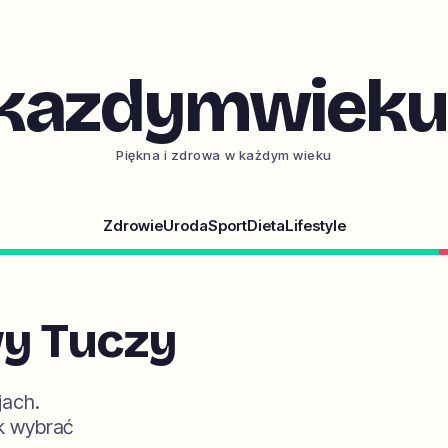
kazdymwieku.
Piękna i zdrowa w każdym wieku
Zdrowie
Uroda
Sport
Dieta
Lifestyle
y Tuczy
jach.
k wybrać