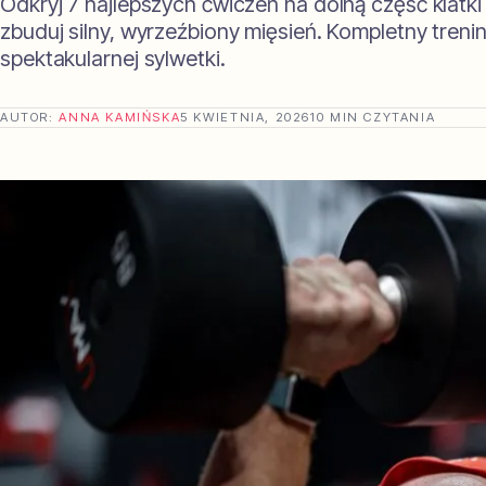
Odkryj 7 najlepszych ćwiczeń na dolną część klatki 
zbuduj silny, wyrzeźbiony mięsień. Kompletny treni
spektakularnej sylwetki.
AUTOR:
ANNA KAMIŃSKA
5 KWIETNIA, 2026
10 MIN CZYTANIA