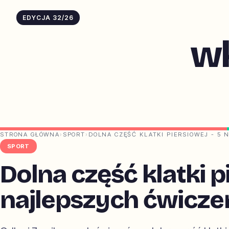
EDYCJA 32/26
w
STRONA GŁÓWNA
›
SPORT
›
DOLNA CZĘŚĆ KLATKI PIERSIOWEJ - 5
SPORT
Dolna część klatki pi
najlepszych ćwicze