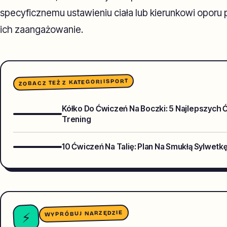
specyficznemu ustawieniu ciała lub kierunkowi oporu
ich zaangażowanie.
SPORT
ZOBACZ TEŻ Z KATEGORII
Kółko Do Ćwiczeń Na Boczki: 5 Najlepszych
Trening
10 Ćwiczeń Na Talię: Plan Na Smukłą Sylwetk
WYPRÓBUJ NARZĘDZIE
⚡