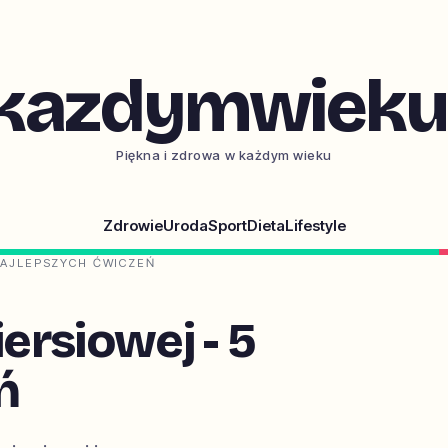
kazdymwieku.
Piękna i zdrowa w każdym wieku
Zdrowie
Uroda
Sport
Dieta
Lifestyle
 NAJLEPSZYCH ĆWICZEŃ
ersiowej - 5
ń