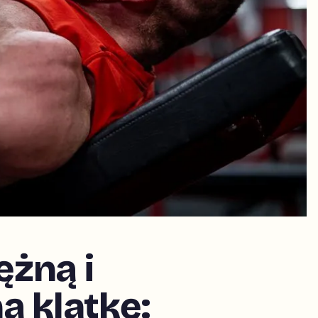
żną i
ą klatkę: