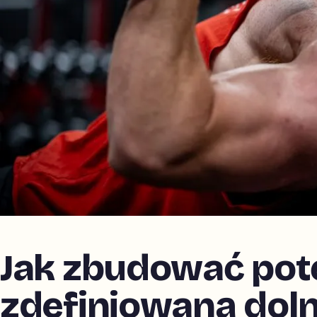
Jak zbudować potę
zdefiniowaną doln