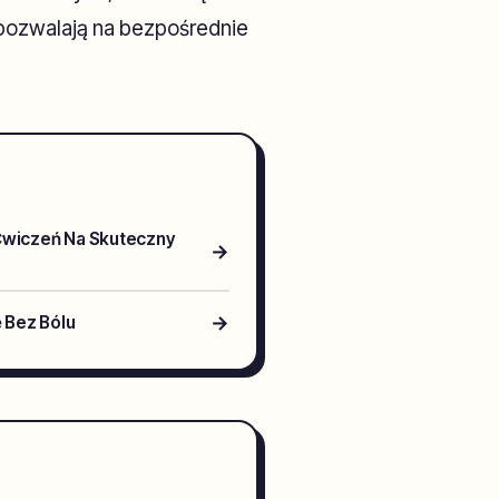
 pozwalają na bezpośrednie
 Ćwiczeń Na Skuteczny
→
→
ę Bez Bólu