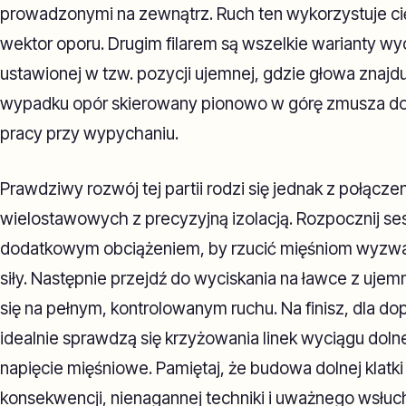
prowadzonymi na zewnątrz. Ruch ten wykorzystuje cięż
wektor oporu. Drugim filarem są wszelkie warianty wy
ustawionej w tzw. pozycji ujemnej, gdzie głowa znajdu
wypadku opór skierowany pionowo w górę zmusza do
pracy przy wypychaniu.
Prawdziwy rozwój tej partii rodzi się jednak z połącze
wielostawowych z precyzyjną izolacją. Rozpocznij se
dodatkowym obciążeniem, by rzucić mięśniom wyzwa
siły. Następnie przejdź do wyciskania na ławce z ujemn
się na pełnym, kontrolowanym ruchu. Na finisz, dla 
idealnie sprawdzą się krzyżowania linek wyciągu dolne
napięcie mięśniowe. Pamiętaj, że budowa dolnej klat
konsekwencji, nienagannej techniki i uważnego wsłuc