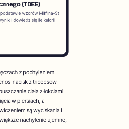
cznego (TDEE)
 podstawie wzorów Mifflina-St
iki i dowiedz się ile kalorii
oręczach z pochyleniem
nosi nacisk z tricepsów
puszczanie ciała z łokciami
ęcia w piersiach, a
wiczeniem są wyciskania i
m większe nachylenie ujemne,