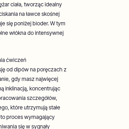
ar ciała, tworząc idealny
ciskania na ławce skośnej
je się poniżej bioder. W tym
lne włókna do intensywnej
nia ćwiczeń
sję od dipów na poręczach z
nie, gdy masz najwięcej
ą inklinacją, koncentrując
dopracowania szczegółów,
go, które utrzymują stałe
ki to proces wymagający
hiwania się w sygnały