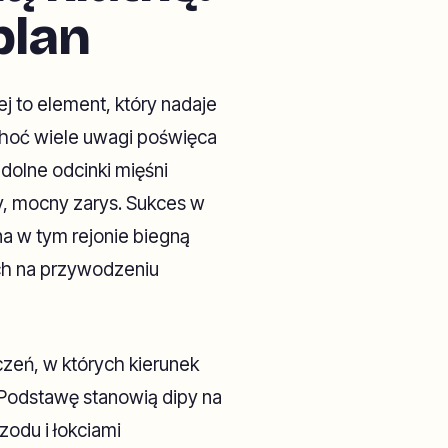
plan
ej to element, który nadaje
Choć wiele uwagi poświęca
 dolne odcinki mięśni
y, mocny zarys. Sukces w
na w tym rejonie biegną
ch na przywodzeniu
eń, w których kierunek
 Podstawę stanowią dipy na
odu i łokciami