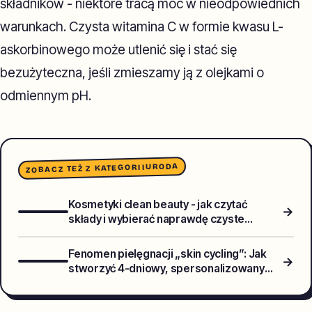
składników - niektóre tracą moc w nieodpowiednich
warunkach. Czysta witamina C w formie kwasu L-
askorbinowego może utlenić się i stać się
bezużyteczna, jeśli zmieszamy ją z olejkami o
odmiennym pH.
URODA
ZOBACZ TEŻ Z KATEGORII
Kosmetyki clean beauty - jak czytać
→
składy i wybierać naprawdę czyste
formuły?
Fenomen pielęgnacji „skin cycling”: Jak
→
stworzyć 4-dniowy, spersonalizowany
cykl z retinolem, kwasami i peptydami?