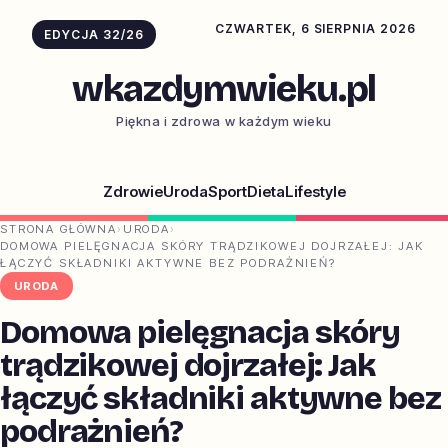
CZWARTEK, 6 SIERPNIA 2026
EDYCJA 32/26
wkazdymwieku.pl
Piękna i zdrowa w każdym wieku
Zdrowie
Uroda
Sport
Dieta
Lifestyle
STRONA GŁÓWNA
›
URODA
›
DOMOWA PIELĘGNACJA SKÓRY TRĄDZIKOWEJ DOJRZAŁEJ: JAK
ŁĄCZYĆ SKŁADNIKI AKTYWNE BEZ PODRAŻNIEŃ?
URODA
Domowa pielęgnacja skóry
trądzikowej dojrzałej: Jak
łączyć składniki aktywne bez
podrażnień?