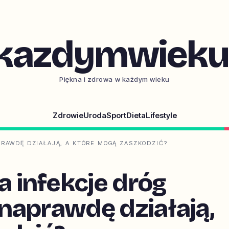
kazdymwieku.
Piękna i zdrowa w każdym wieku
Zdrowie
Uroda
Sport
Dieta
Lifestyle
RAWDĘ DZIAŁAJĄ, A KTÓRE MOGĄ ZASZKODZIĆ?
 infekcje dróg
naprawdę działają,