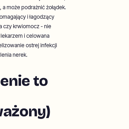
y, a może podrażnić żołądek.
omagający i łagodzący
zka czy krwiomocz - nie
 z lekarzem i celowana
izowanie ostrej infekcji
enia nerek.
enie to
ważony)