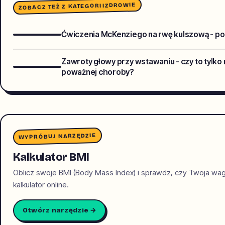
ZDROWIE
ZOBACZ TEŻ Z KATEGORII
Ćwiczenia McKenziego na rwę kulszową - p
Zawroty głowy przy wstawaniu - czy to tylko 
poważnej choroby?
WYPRÓBUJ NARZĘDZIE
Kalkulator BMI
Oblicz swoje BMI (Body Mass Index) i sprawdz, czy Twoja wa
kalkulator online.
Otwórz narzędzie →