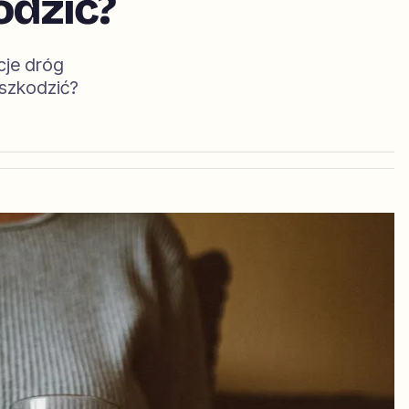
odzić?
cje dróg
szkodzić?