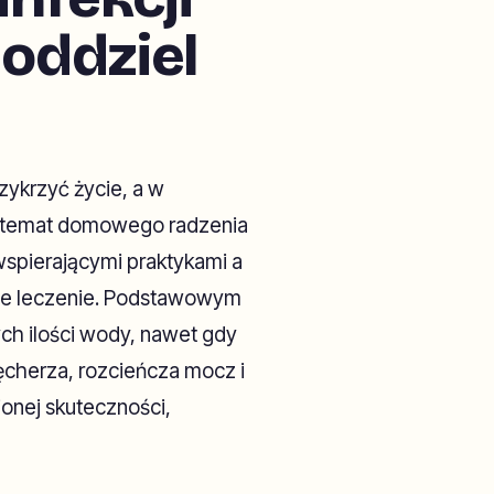
oddziel
zykrzyć życie, a w
a temat domowego radzenia
 wspierającymi praktykami a
we leczenie. Podstawowym
ych ilości wody, nawet gdy
pęcherza, rozcieńcza mocz i
ionej skuteczności,