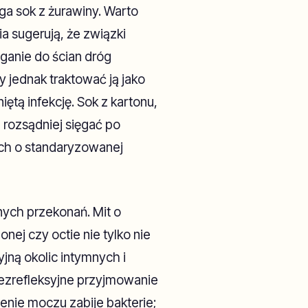
a sok z żurawiny. Warto
a sugerują, że związki
ganie do ścian dróg
jednak traktować ją jako
iętą infekcję. Sok z kartonu,
 rozsądniej sięgać po
ach o standaryzowanej
nych przekonań. Mit o
nej czy octie nie tylko nie
jną okolic intymnych i
ezrefleksyjne przyjmowanie
nie moczu zabije bakterie;