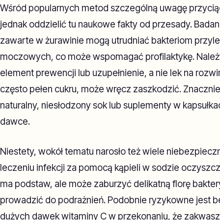
Wśród popularnych metod szczególną uwagę przyciąg
jednak oddzielić tu naukowe fakty od przesady. Badani
zawarte w żurawinie mogą utrudniać bakteriom przyle
moczowych, co może wspomagać profilaktykę. Należy 
element prewencji lub uzupełnienie, a nie lek na rozwin
często pełen cukru, może wręcz zaszkodzić. Znacznie
naturalny, niesłodzony sok lub suplementy w kapsułk
dawce.
Niestety, wokół tematu narosło też wiele niebezpiecz
leczeniu infekcji za pomocą kąpieli w sodzie oczyszczo
ma podstaw, ale może zaburzyć delikatną florę baktery
prowadzić do podrażnień. Podobnie ryzykowne jest b
dużych dawek witaminy C w przekonaniu, że zakwasze