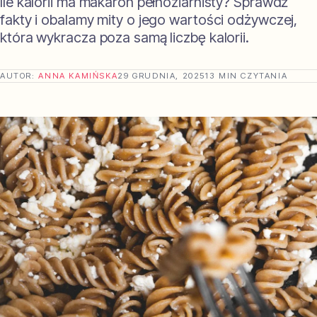
Ile kalorii ma makaron pełnoziarnisty? Sprawdź
fakty i obalamy mity o jego wartości odżywczej,
która wykracza poza samą liczbę kalorii.
AUTOR:
ANNA KAMIŃSKA
29 GRUDNIA, 2025
13 MIN CZYTANIA