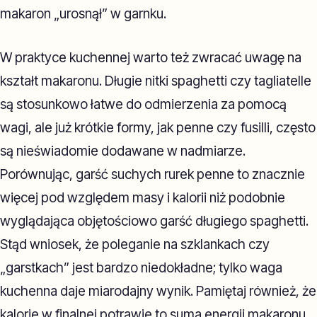
makaron „urosnął” w garnku.
W praktyce kuchennej warto też zwracać uwagę na
kształt makaronu. Długie nitki spaghetti czy tagliatelle
są stosunkowo łatwe do odmierzenia za pomocą
wagi, ale już krótkie formy, jak penne czy fusilli, często
są nieświadomie dodawane w nadmiarze.
Porównując, garść suchych rurek penne to znacznie
więcej pod względem masy i kalorii niż podobnie
wyglądająca objętościowo garść długiego spaghetti.
Stąd wniosek, że poleganie na szklankach czy
„garstkach” jest bardzo niedokładne; tylko waga
kuchenna daje miarodajny wynik. Pamiętaj również, że
kalorie w finalnej potrawie to suma energii makaronu,