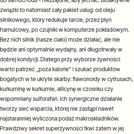
do samochodu - niezbędne, aby jechać. Bioaktywne
związki to natomiast cały pakiet usług: od oleju
silnikowego, który redukuje tarcie, przez płyn
hamulcowy, po czujniki w komputerze pokładowym.
Bez nich silnik (nasze ciało) może działać, ale nie
będzie ani optymalnie wydajny, ani długotrwały w
dobrej kondycji. Dlatego przy wyborze żywności
warto patrzeć „poza kalorie” i szukać produktów
bogatych w te ukryte skarby: flawonoidy w cytrusach,
kurkuminę w kurkumie, allicynę w czosnku czy
wspomniany sulforafan. Ich synergiczne działanie
tworzy sieć wsparcia, której nie zastąpi nawet
najstaranniej wyliczona podaż makroskładników.
Prawdziwy sekret superżywności tkwi zatem w jej