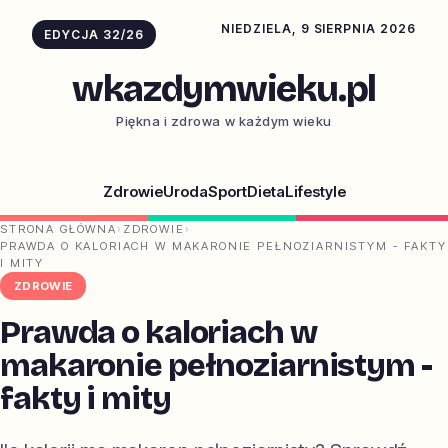
NIEDZIELA, 9 SIERPNIA 2026
EDYCJA 32/26
wkazdymwieku.pl
Piękna i zdrowa w każdym wieku
Zdrowie
Uroda
Sport
Dieta
Lifestyle
STRONA GŁÓWNA
›
ZDROWIE
›
PRAWDA O KALORIACH W MAKARONIE PEŁNOZIARNISTYM - FAKTY
I MITY
ZDROWIE
Prawda o kaloriach w
makaronie pełnoziarnistym -
fakty i mity