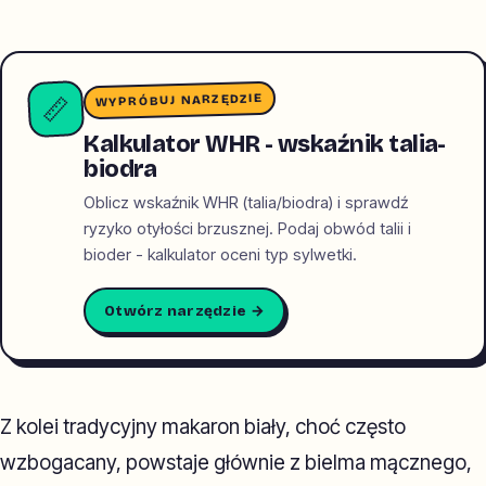
WYPRÓBUJ NARZĘDZIE
📏
Kalkulator WHR - wskaźnik talia-
biodra
Oblicz wskaźnik WHR (talia/biodra) i sprawdź
ryzyko otyłości brzusznej. Podaj obwód talii i
bioder - kalkulator oceni typ sylwetki.
Otwórz narzędzie →
Z kolei tradycyjny makaron biały, choć często
wzbogacany, powstaje głównie z bielma mącznego,