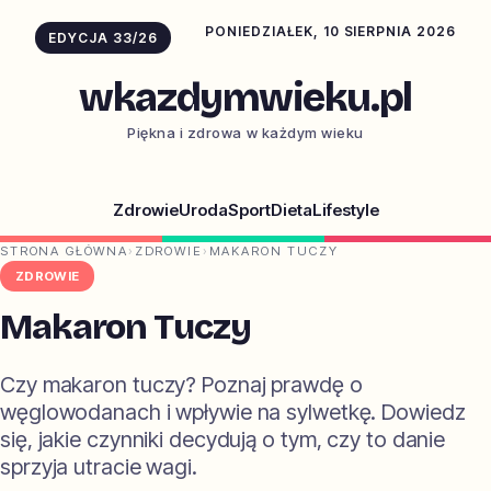
PONIEDZIAŁEK, 10 SIERPNIA 2026
EDYCJA 33/26
wkazdymwieku.pl
Piękna i zdrowa w każdym wieku
Zdrowie
Uroda
Sport
Dieta
Lifestyle
STRONA GŁÓWNA
›
ZDROWIE
›
MAKARON TUCZY
ZDROWIE
Makaron Tuczy
Czy makaron tuczy? Poznaj prawdę o
węglowodanach i wpływie na sylwetkę. Dowiedz
się, jakie czynniki decydują o tym, czy to danie
sprzyja utracie wagi.