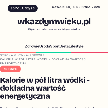
CZWARTEK, 6 SIERPNIA 2026
EDYCJA 32/26
wkazdymwieku.pl
Piękna i zdrowa w każdym wieku
Zdrowie
Uroda
Sport
Dieta
Lifestyle
STRONA GŁÓWNA
›
ZDROWIE
›
KALORIE W PÓŁ LITRA WÓDKI - DOKŁADNA WARTOŚĆ
ENERGETYCZNA
ZDROWIE
Kalorie w pół litra wódki -
dokładna wartość
energetyczna