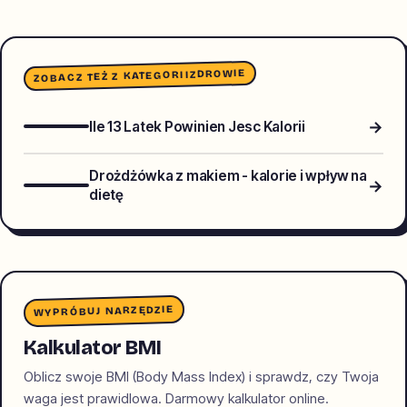
ZDROWIE
ZOBACZ TEŻ Z KATEGORII
→
Ile 13 Latek Powinien Jesc Kalorii
Drożdżówka z makiem - kalorie i wpływ na
→
dietę
WYPRÓBUJ NARZĘDZIE
Kalkulator BMI
Oblicz swoje BMI (Body Mass Index) i sprawdz, czy Twoja
waga jest prawidlowa. Darmowy kalkulator online.