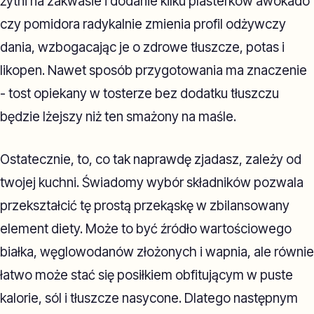
żytni na zakwasie i dodanie kilku plasterków awokado
czy pomidora radykalnie zmienia profil odżywczy
dania, wzbogacając je o zdrowe tłuszcze, potas i
likopen. Nawet sposób przygotowania ma znaczenie
- tost opiekany w tosterze bez dodatku tłuszczu
będzie lżejszy niż ten smażony na maśle.
Ostatecznie, to, co tak naprawdę zjadasz, zależy od
twojej kuchni. Świadomy wybór składników pozwala
przekształcić tę prostą przekąskę w zbilansowany
element diety. Może to być źródło wartościowego
białka, węglowodanów złożonych i wapnia, ale równie
łatwo może stać się posiłkiem obfitującym w puste
kalorie, sól i tłuszcze nasycone. Dlatego następnym