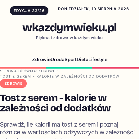
PONIEDZIAŁEK, 10 SIERPNIA 2026
EDYCJA 33/26
wkazdymwieku.pl
Piękna i zdrowa w każdym wieku
Zdrowie
Uroda
Sport
Dieta
Lifestyle
STRONA GŁÓWNA
›
ZDROWIE
›
TOST Z SEREM - KALORIE W ZALEŻNOŚCI OD DODATKÓW
ZDROWIE
Tost z serem - kalorie w
zależności od dodatków
Sprawdź, ile kalorii ma tost z serem i poznaj
różnice w wartościach odżywczych w zależności