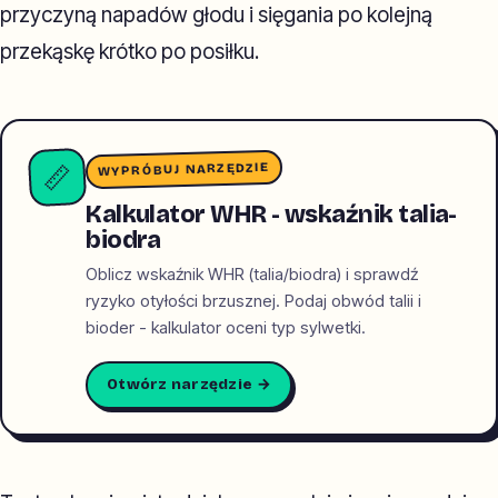
przyczyną napadów głodu i sięgania po kolejną
przekąskę krótko po posiłku.
WYPRÓBUJ NARZĘDZIE
📏
Kalkulator WHR - wskaźnik talia-
biodra
Oblicz wskaźnik WHR (talia/biodra) i sprawdź
ryzyko otyłości brzusznej. Podaj obwód talii i
bioder - kalkulator oceni typ sylwetki.
Otwórz narzędzie →