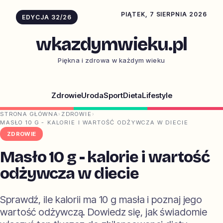
PIĄTEK, 7 SIERPNIA 2026
EDYCJA 32/26
wkazdymwieku.pl
Piękna i zdrowa w każdym wieku
Zdrowie
Uroda
Sport
Dieta
Lifestyle
STRONA GŁÓWNA
›
ZDROWIE
›
MASŁO 10 G - KALORIE I WARTOŚĆ ODŻYWCZA W DIECIE
ZDROWIE
Masło 10 g - kalorie i wartość
odżywcza w diecie
Sprawdź, ile kalorii ma 10 g masła i poznaj jego
wartość odżywczą. Dowiedz się, jak świadomie