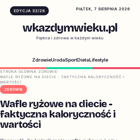
PIĄTEK, 7 SIERPNIA 2026
EDYCJA 32/26
wkazdymwieku.pl
Piękna i zdrowa w każdym wieku
Zdrowie
Uroda
Sport
Dieta
Lifestyle
STRONA GŁÓWNA
›
ZDROWIE
›
WAFLE RYŻOWE NA DIECIE - FAKTYCZNA KALORYCZNOŚĆ I
WARTOŚCI
ZDROWIE
Wafle ryżowe na diecie -
faktyczna kaloryczność i
wartości