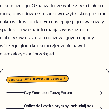
glikemicznego. Oznacza to, że wafle z ryżu białego
mogą powodować stosunkowo szybki skok poziomu
cukru we krwi, po którym następuje jego gwałtowny
spadek. To ważna informacja zwłaszcza dla
diabetyków oraz osób odczuwających napady
wilczego głodu krótko po zjedzeniu nawet
niskokalorycznej przekąski.
ZDROWIE
ZOBACZ TEŻ Z KATEGORII
→
Czy Ziemniaki Tuczą Forum
Oblicz deficyt kaloryczny i schudnij bez
→