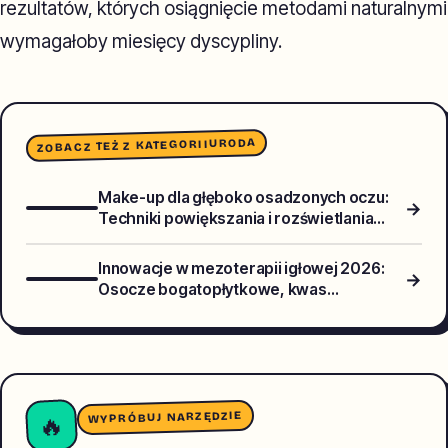
rezultatów, których osiągnięcie metodami naturalnymi
wymagałoby miesięcy dyscypliny.
URODA
ZOBACZ TEŻ Z KATEGORII
Make-up dla głęboko osadzonych oczu:
→
Techniki powiększania i rozświetlania
opadającej powieki
Innowacje w mezoterapii igłowej 2026:
→
Osocze bogatopłytkowe, kwas
polimlekowy, nici PCL - co wybrać?
WYPRÓBUJ NARZĘDZIE
🔥