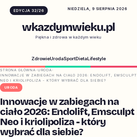
NIEDZIELA, 9 SIERPNIA 2026
EDYCJA 32/26
wkazdymwieku.pl
Piękna i zdrowa w każdym wieku
Zdrowie
Uroda
Sport
Dieta
Lifestyle
STRONA GŁÓWNA
›
URODA
›
INNOWACJE W ZABIEGACH NA CIAŁO 2026: ENDOLIFT, EMSCULPT
NEO I KRIOLIPOLIZA - KTÓRY WYBRAĆ DLA SIEBIE?
URODA
Innowacje w zabiegach na
ciało 2026: Endolift, Emsculpt
Neo i kriolipoliza - który
wybrać dla siebie?