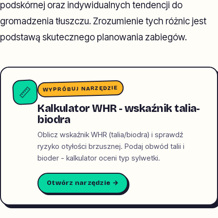
podskórnej oraz indywidualnych tendencji do
gromadzenia tłuszczu. Zrozumienie tych różnic jest
podstawą skutecznego planowania zabiegów.
WYPRÓBUJ NARZĘDZIE
📏
Kalkulator WHR - wskaźnik talia-
biodra
Oblicz wskaźnik WHR (talia/biodra) i sprawdź
ryzyko otyłości brzusznej. Podaj obwód talii i
bioder - kalkulator oceni typ sylwetki.
Otwórz narzędzie →