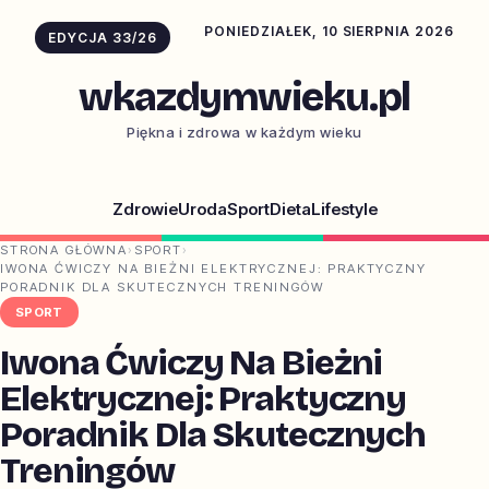
PONIEDZIAŁEK, 10 SIERPNIA 2026
EDYCJA 33/26
wkazdymwieku.pl
Piękna i zdrowa w każdym wieku
Zdrowie
Uroda
Sport
Dieta
Lifestyle
STRONA GŁÓWNA
›
SPORT
›
IWONA ĆWICZY NA BIEŻNI ELEKTRYCZNEJ: PRAKTYCZNY
PORADNIK DLA SKUTECZNYCH TRENINGÓW
SPORT
Iwona Ćwiczy Na Bieżni
Elektrycznej: Praktyczny
Poradnik Dla Skutecznych
Treningów