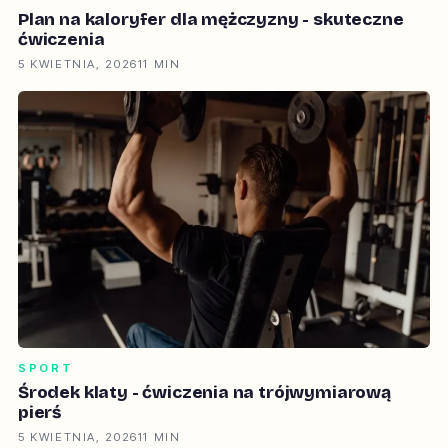
Plan na kaloryfer dla mężczyzny - skuteczne
ćwiczenia
5 KWIETNIA, 2026
11 MIN
SPORT
Środek klaty - ćwiczenia na trójwymiarową
pierś
5 KWIETNIA, 2026
11 MIN