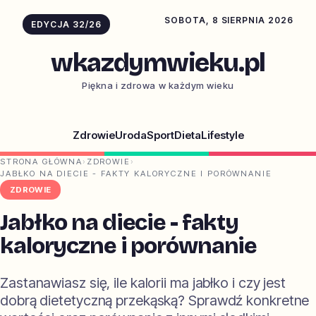
SOBOTA, 8 SIERPNIA 2026
EDYCJA 32/26
wkazdymwieku.pl
Piękna i zdrowa w każdym wieku
Zdrowie
Uroda
Sport
Dieta
Lifestyle
STRONA GŁÓWNA
›
ZDROWIE
›
JABŁKO NA DIECIE - FAKTY KALORYCZNE I PORÓWNANIE
ZDROWIE
Jabłko na diecie - fakty
kaloryczne i porównanie
Zastanawiasz się, ile kalorii ma jabłko i czy jest
dobrą dietetyczną przekąską? Sprawdź konkretne