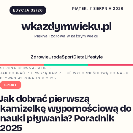
PIĄTEK, 7 SIERPNIA 2026
EDYCJA 32/26
wkazdymwieku.pl
Piękna i zdrowa w każdym wieku
Zdrowie
Uroda
Sport
Dieta
Lifestyle
STRONA GŁÓWNA
›
SPORT
›
JAK DOBRAĆ PIERWSZĄ KAMIZELKĘ WYPORNOŚCIOWĄ DO NAUKI
PŁYWANIA? PORADNIK 2025
SPORT
Jak dobrać pierwszą
kamizelkę wypornościową do
nauki pływania? Poradnik
2025