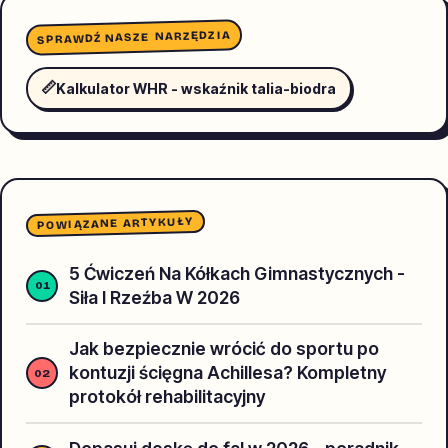
SPRAWDŹ NASZE NARZĘDZIA
📏
Kalkulator WHR - wskaźnik talia-biodra
POWIĄZANE ARTYKUŁY
5 Ćwiczeń Na Kółkach Gimnastycznych -
Siła I Rzeźba W 2026
Jak bezpiecznie wrócić do sportu po
kontuzji ścięgna Achillesa? Kompletny
protokół rehabilitacyjny