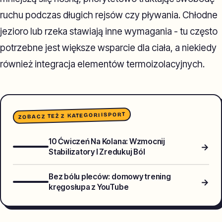
ruchu podczas długich rejsów czy pływania. Chłodne
jezioro lub rzeka stawiają inne wymagania - tu często
potrzebne jest większe wsparcie dla ciała, a niekiedy
również integracja elementów termoizolacyjnych.
SPORT
ZOBACZ TEŻ Z KATEGORII
10 Ćwiczeń Na Kolana: Wzmocnij
→
Stabilizatory I Zredukuj Ból
Bez bólu pleców: domowy trening
→
kręgosłupa z YouTube