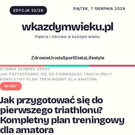
PIĄTEK, 7 SIERPNIA 2026
EDYCJA 32/26
wkazdymwieku.pl
Piękna i zdrowa w każdym wieku
Zdrowie
Uroda
Sport
Dieta
Lifestyle
STRONA GŁÓWNA
›
SPORT
›
JAK PRZYGOTOWAĆ SIĘ DO PIERWSZEGO TRIATHLONU?
KOMPLETNY PLAN TRENINGOWY DLA AMATORA
SPORT
Jak przygotować się do
pierwszego triathlonu?
Kompletny plan treningowy
dla amatora