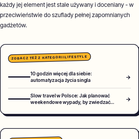
każdy jej element jest stale używany i doceniany - w
przeciwieństwie do szuflady pełnej zapomnianych
gadżetów.
LIFESTYLE
ZOBACZ TEŻ Z KATEGORII
10 godzin więcej dla siebie:
→
automatyzacja życia singla
Slow travel w Polsce: Jak planować
→
weekendowe wypady, by zwiedzać
głębiej i odpowiedzialniej