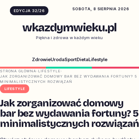
SOBOTA, 8 SIERPNIA 2026
EDYCJA 32/26
wkazdymwieku.pl
Piękna i zdrowa w każdym wieku
Zdrowie
Uroda
Sport
Dieta
Lifestyle
STRONA GŁÓWNA
›
LIFESTYLE
›
JAK ZORGANIZOWAĆ DOMOWY BAR BEZ WYDAWANIA FORTUNY? 5
MINIMALISTYCZNYCH ROZWIĄZAŃ
LIFESTYLE
Jak zorganizować domowy
bar bez wydawania fortuny? 5
minimalistycznych rozwiązań