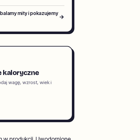
balamy mity i pokazujemy
→
e kaloryczne
daj wagę, wzrost, wiek i
m w produkcji. Uwodornione