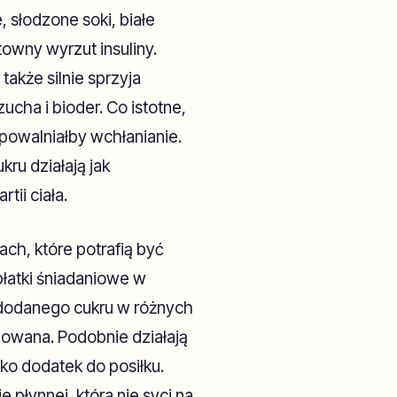
 słodzone soki, białe
wny wyrzut insuliny.
także silnie sprzyja
cha i bioder. Co istotne,
spowalniałby wchłanianie.
kru działają jak
ii ciała.
h, które potrafią być
łatki śniadaniowe w
 dodanego cukru w różnych
olowana. Podobnie działają
ako dodatek do posiłku.
 płynnej, która nie syci na