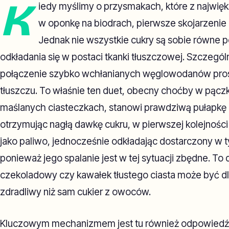
K
iedy myślimy o przysmakach, które z najwięk
w oponkę na biodrach, pierwsze skojarzenie
Jednak nie wszystkie cukry są sobie równe 
odkładania się w postaci tkanki tłuszczowej. Szczegó
połączenie szybko wchłanianych węglowodanów prost
tłuszczu. To właśnie ten duet, obecny choćby w pącz
maślanych ciasteczkach, stanowi prawdziwą pułapkę 
otrzymując nagłą dawkę cukru, w pierwszej kolejności 
jako paliwo, jednocześnie odkładając dostarczony w 
ponieważ jego spalanie jest w tej sytuacji zbędne. To 
czekoladowy czy kawałek tłustego ciasta może być dla
zdradliwy niż sam cukier z owoców.
Kluczowym mechanizmem jest tu również odpowiedź i