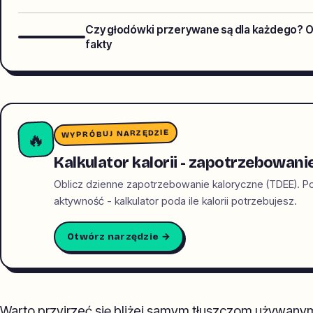
Czy głodówki przerywane są dla każdego? O
fakty
WYPRÓBUJ NARZĘDZIE
🔥
Kalkulator kalorii - zapotrzebowani
Oblicz dzienne zapotrzebowanie kaloryczne (TDEE). Po
aktywność - kalkulator poda ile kalorii potrzebujesz.
Otwórz narzędzie →
Warto przyjrzeć się bliżej samym tłuszczom używany