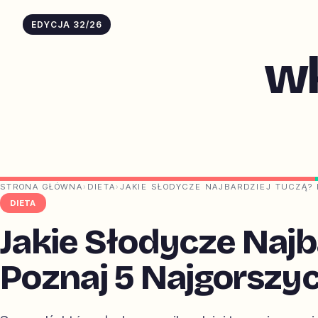
EDYCJA 32/26
w
STRONA GŁÓWNA
›
DIETA
›
JAKIE SŁODYCZE NAJBARDZIEJ TUCZĄ?
DIETA
Jakie Słodycze Najb
Poznaj 5 Najgorszy