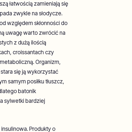
szą łatwością zamieniają się
 pada zwykle na słodycze.
pod względem skłonności do
lną uwagę warto zwrócić na
ych z dużą ilością
kach, croissantach czy
metaboliczną. Organizm,
stara się ją wykorzystać
tym samym posiłku tłuszcz,
dlatego batonik
 sylwetki bardziej
nsulinowa. Produkty o