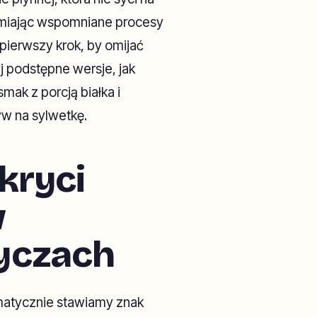
hamiając wspomniane procesy
erwszy krok, by omijać
j podstępne wersje, jak
mak z porcją białka i
yw na sylwetkę.
Ukryci
w
yczach
matycznie stawiamy znak