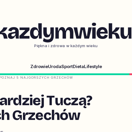
kazdymwieku.
Piękna i zdrowa w każdym wieku
Zdrowie
Uroda
Sport
Dieta
Lifestyle
 POZNAJ 5 NAJGORSZYCH GRZECHÓW
ardziej Tuczą?
ch Grzechów