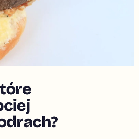
tóre
ciej
iodrach?