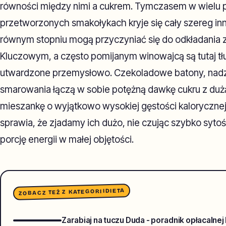
równości między nimi a cukrem. Tymczasem w wielu 
przetworzonych smakołykach kryje się cały szereg in
równym stopniu mogą przyczyniać się do odkładania
Kluczowym, a często pomijanym winowajcą są tutaj tł
utwardzone przemysłowo. Czekoladowe batony, nadz
smarowania łączą w sobie potężną dawkę cukru z dużą 
mieszankę o wyjątkowo wysokiej gęstości kalorycznej.
sprawia, że zjadamy ich dużo, nie czując szybko syto
porcję energii w małej objętości.
DIETA
ZOBACZ TEŻ Z KATEGORII
Zarabiaj na tuczu Duda - poradnik opłacalnej