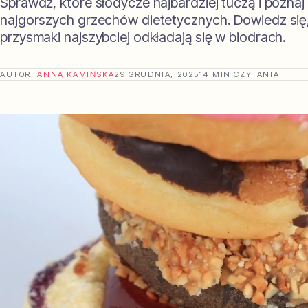
Sprawdź, które słodycze najbardziej tuczą i poznaj
najgorszych grzechów dietetycznych. Dowiedz się,
przysmaki najszybciej odkładają się w biodrach.
AUTOR:
ANNA KAMIŃSKA
29 GRUDNIA, 2025
14 MIN CZYTANIA