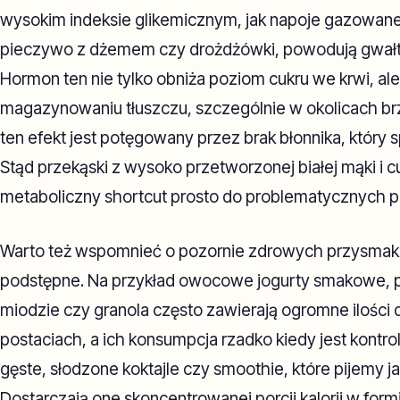
wysokim indeksie glikemicznym, jak napoje gazowane,
pieczywo z dżemem czy drożdżówki, powodują gwałto
Hormon ten nie tylko obniża poziom cukru we krwi, ale 
magazynowaniu tłuszczu, szczególnie w okolicach brzu
ten efekt jest potęgowany przez brak błonnika, który 
Stąd przekąski z wysoko przetworzonej białej mąki i cu
metaboliczny shortcut prosto do problematycznych part
Warto też wspomnieć o pozornie zdrowych przysmakac
podstępne. Na przykład owocowe jogurty smakowe, p
miodzie czy granola często zawierają ogromne ilości
postaciach, a ich konsumpcja rzadko kiedy jest kontr
gęste, słodzone koktajle czy smoothie, które pijemy j
Dostarczają one skoncentrowanej porcji kalorii w formie