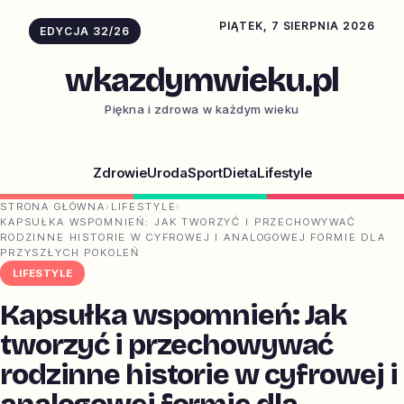
PIĄTEK, 7 SIERPNIA 2026
EDYCJA 32/26
wkazdymwieku.pl
Piękna i zdrowa w każdym wieku
Zdrowie
Uroda
Sport
Dieta
Lifestyle
STRONA GŁÓWNA
›
LIFESTYLE
›
KAPSUŁKA WSPOMNIEŃ: JAK TWORZYĆ I PRZECHOWYWAĆ
RODZINNE HISTORIE W CYFROWEJ I ANALOGOWEJ FORMIE DLA
PRZYSZŁYCH POKOLEŃ
LIFESTYLE
Kapsułka wspomnień: Jak
tworzyć i przechowywać
rodzinne historie w cyfrowej i