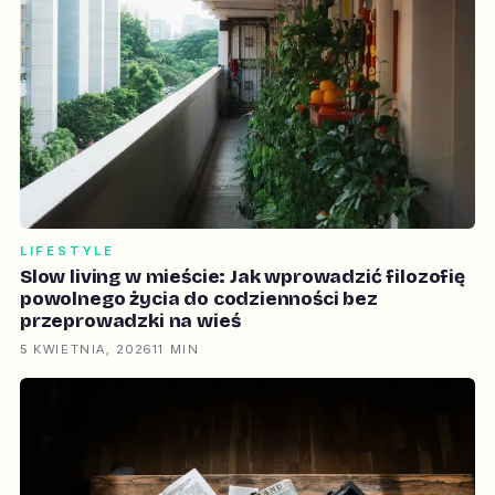
LIFESTYLE
Slow living w mieście: Jak wprowadzić filozofię
powolnego życia do codzienności bez
przeprowadzki na wieś
5 KWIETNIA, 2026
11 MIN