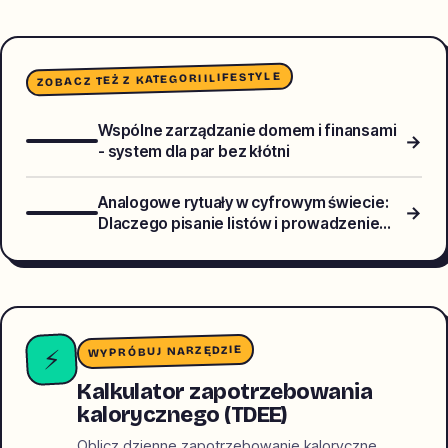
LIFESTYLE
ZOBACZ TEŻ Z KATEGORII
Wspólne zarządzanie domem i finansami
→
- system dla par bez kłótni
Analogowe rytuały w cyfrowym świecie:
→
Dlaczego pisanie listów i prowadzenie
papierowego dziennika wraca do łask?
WYPRÓBUJ NARZĘDZIE
⚡
Kalkulator zapotrzebowania
kalorycznego (TDEE)
Oblicz dzienne zapotrzebowanie kaloryczne