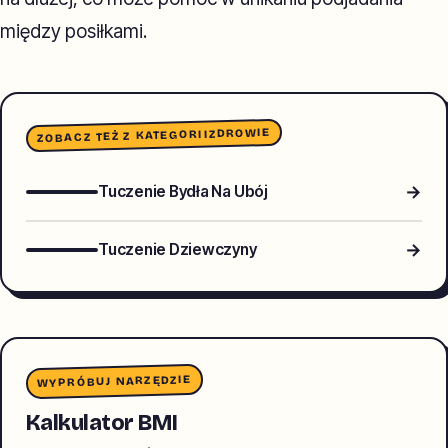
między posiłkami.
ZDROWIE
ZOBACZ TEŻ Z KATEGORII
→
Tuczenie Bydła Na Ubój
→
Tuczenie Dziewczyny
WYPRÓBUJ NARZĘDZIE
Kalkulator BMI