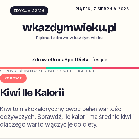
PIĄTEK, 7 SIERPNIA 2026
EDYCJA 32/26
wkazdymwieku.pl
Piękna i zdrowa w każdym wieku
Zdrowie
Uroda
Sport
Dieta
Lifestyle
STRONA GŁÓWNA
›
ZDROWIE
›
KIWI ILE KALORII
ZDROWIE
Kiwi Ile Kalorii
Kiwi to niskokaloryczny owoc pełen wartości
odżywczych. Sprawdź, ile kalorii ma średnie kiwi i
dlaczego warto włączyć je do diety.