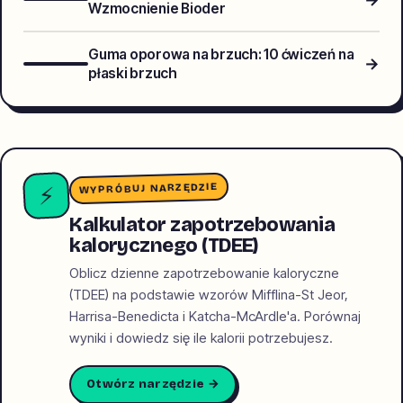
Wzmocnienie Bioder
Guma oporowa na brzuch: 10 ćwiczeń na
→
płaski brzuch
WYPRÓBUJ NARZĘDZIE
⚡
Kalkulator zapotrzebowania
kalorycznego (TDEE)
Oblicz dzienne zapotrzebowanie kaloryczne
(TDEE) na podstawie wzorów Mifflina-St Jeor,
Harrisa-Benedicta i Katcha-McArdle'a. Porównaj
wyniki i dowiedz się ile kalorii potrzebujesz.
Otwórz narzędzie →