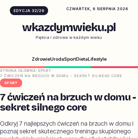
CZWARTEK, 6 SIERPNIA 2026
EDYCJA 32/26
wkazdymwieku.pl
Piękna i zdrowa w każdym wieku
Zdrowie
Uroda
Sport
Dieta
Lifestyle
STRONA GŁÓWNA
›
SPORT
›
7 ĆWICZEŃ NA BRZUCH W DOMU - SEKRET SILNEGO CORE
SPORT
7 ćwiczeń na brzuch w domu -
sekret silnego core
Odkryj 7 najlepszych ćwiczeń na brzuch w domu i
poznaj sekret skutecznego treningu skupionego