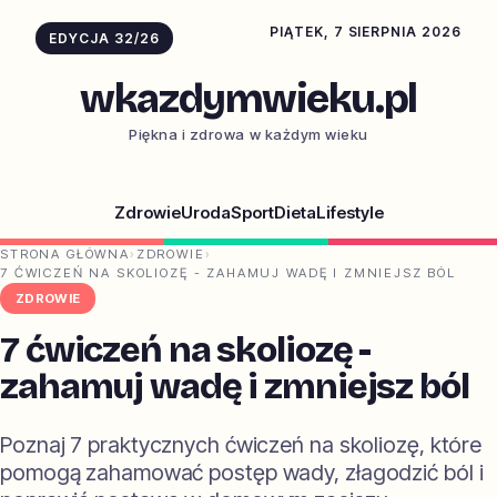
PIĄTEK, 7 SIERPNIA 2026
EDYCJA 32/26
wkazdymwieku.pl
Piękna i zdrowa w każdym wieku
Zdrowie
Uroda
Sport
Dieta
Lifestyle
STRONA GŁÓWNA
›
ZDROWIE
›
7 ĆWICZEŃ NA SKOLIOZĘ - ZAHAMUJ WADĘ I ZMNIEJSZ BÓL
ZDROWIE
7 ćwiczeń na skoliozę -
zahamuj wadę i zmniejsz ból
Poznaj 7 praktycznych ćwiczeń na skoliozę, które
pomogą zahamować postęp wady, złagodzić ból i