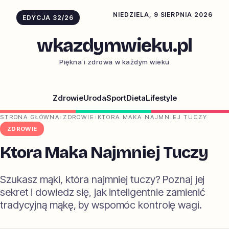
NIEDZIELA, 9 SIERPNIA 2026
EDYCJA 32/26
wkazdymwieku.pl
Piękna i zdrowa w każdym wieku
Zdrowie
Uroda
Sport
Dieta
Lifestyle
STRONA GŁÓWNA
›
ZDROWIE
›
KTORA MAKA NAJMNIEJ TUCZY
ZDROWIE
Ktora Maka Najmniej Tuczy
Szukasz mąki, która najmniej tuczy? Poznaj jej
sekret i dowiedz się, jak inteligentnie zamienić
tradycyjną mąkę, by wspomóc kontrolę wagi.