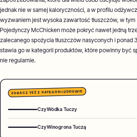
jednak nie w samej kaloryczności, a w profilu odży
wyzwaniem jest wysoka zawartość tłuszczów, w tym 
Pojedynczy McChicken może pokryć nawet jedną trzec
zalecanego spożycia tłuszczów nasyconych i ponad 30
stawia go w kategorii produktów, które powinny być 
nie regularnie.
ZDROWIE
ZOBACZ TEŻ Z KATEGORII
Czy Wódka Tuczy
Czy Winogrona Tuczą