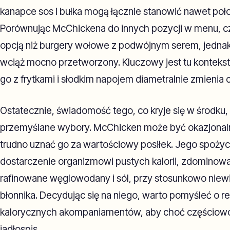
kanapce sos i bułka mogą łącznie stanowić nawet poło
Porównując McChickena do innych pozycji w menu, czę
opcją niż burgery wołowe z podwójnym serem, jednak 
wciąż mocno przetworzony. Kluczowy jest tu kontekst 
go z frytkami i słodkim napojem diametralnie zmienia c
Ostatecznie, świadomość tego, co kryje się w środku,
przemyślane wybory. McChicken może być okazjonal
trudno uznać go za wartościowy posiłek. Jego spożyc
dostarczenie organizmowi pustych kalorii, zdominowa
rafinowane węglowodany i sól, przy stosunkowo niewiel
błonnika. Decydując się na niego, warto pomyśleć o 
kalorycznych akompaniamentów, aby choć częściow
jadłospis.