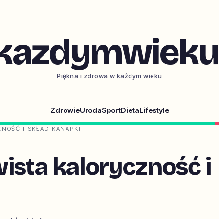
kazdymwieku.
Piękna i zdrowa w każdym wieku
Zdrowie
Uroda
Sport
Dieta
Lifestyle
NOŚĆ I SKŁAD KANAPKI
ista kaloryczność i