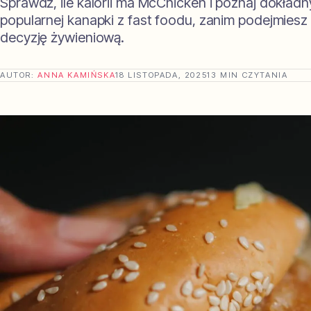
Sprawdź, ile kalorii ma McChicken i poznaj dokładny
popularnej kanapki z fast foodu, zanim podejmies
decyzję żywieniową.
AUTOR:
ANNA KAMIŃSKA
18 LISTOPADA, 2025
13 MIN CZYTANIA