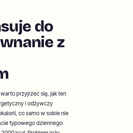
suje do
ównanie z
m
arto przyjrzeć się, jak ten
ergetyczny i odżywczy
kalorii, co samo w sobie nie
ekście typowego dziennego
 2000 kcal. Problem leży