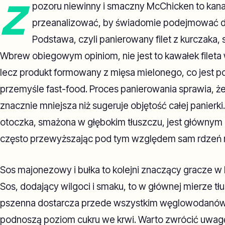
Z
pozoru niewinny i smaczny McChicken to kanap
przeanalizować, by świadomie podejmować d
Podstawa, czyli panierowany filet z kurczaka,
Wbrew obiegowym opiniom, nie jest to kawałek fileta
lecz produkt formowany z mięsa mielonego, co jest 
przemyśle fast-food. Proces panierowania sprawia, że 
znacznie mniejsza niż sugeruje objętość całej panierki
otoczka, smażona w głębokim tłuszczu, jest głównym no
często przewyższając pod tym względem sam rdzeń 
Sos majonezowy i bułka to kolejni znaczący gracze w
Sos, dodający wilgoci i smaku, to w głównej mierze t
pszenna dostarcza przede wszystkim węglowodanów 
podnoszą poziom cukru we krwi. Warto zwrócić uwagę