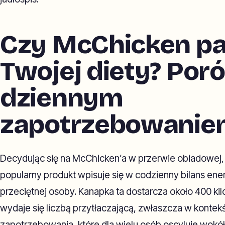
Czy McChicken pa
Twojej diety? Por
dziennym
zapotrzebowanie
Decydując się na McChicken’a w przerwie obiadowej, w
popularny produkt wpisuje się w codzienny bilans en
przeciętnej osoby. Kanapka ta dostarcza około 400 kilo
wydaje się liczbą przytłaczającą, zwłaszcza w kont
zapotrzebowania, które dla wielu osób oscyluje wokół