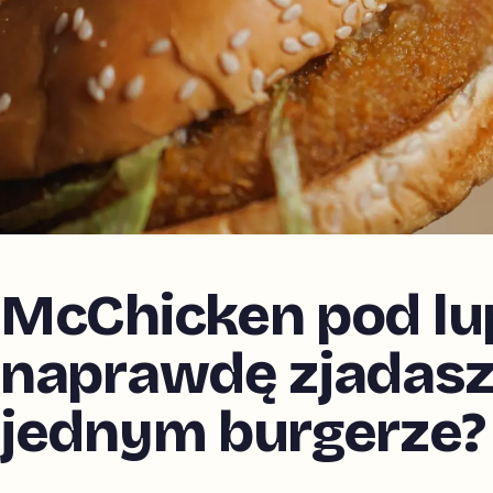
McChicken pod lupą
naprawdę zjadasz
jednym burgerze?