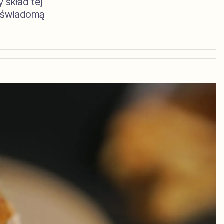
 skład tej
z świadomą