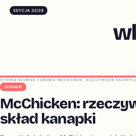
EDYCJA 32/26
w
STRONA GŁÓWNA
›
ZDROWIE
›
MCCHICKEN: RZECZYWISTA KALORYCZ
ZDROWIE
McChicken: rzeczyw
skład kanapki