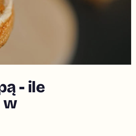
 - ile
 w