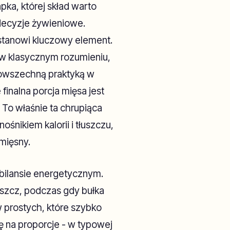
ka, której skład warto
ecyzje żywieniowe.
 stanowi kluczowy element.
 w klasycznym rozumieniu,
powszechną praktyką w
finalna porcja mięsa jest
. To właśnie ta chrupiąca
śnikiem kalorii i tłuszczu,
mięsny.
 bilansie energetycznym.
łuszcz, podczas gdy bułka
prostych, które szybko
 na proporcje - w typowej