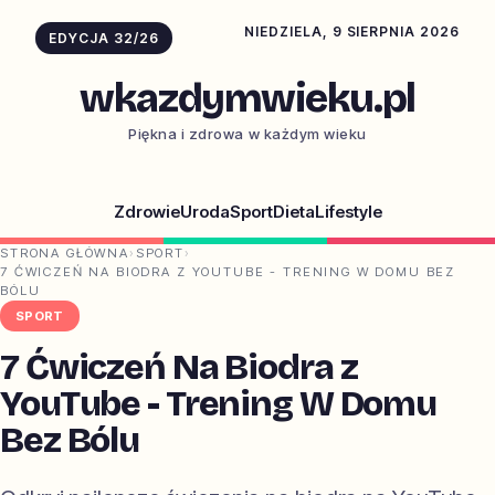
NIEDZIELA, 9 SIERPNIA 2026
EDYCJA 32/26
wkazdymwieku.pl
Piękna i zdrowa w każdym wieku
Zdrowie
Uroda
Sport
Dieta
Lifestyle
STRONA GŁÓWNA
›
SPORT
›
7 ĆWICZEŃ NA BIODRA Z YOUTUBE - TRENING W DOMU BEZ
BÓLU
SPORT
7 Ćwiczeń Na Biodra z
YouTube - Trening W Domu
Bez Bólu