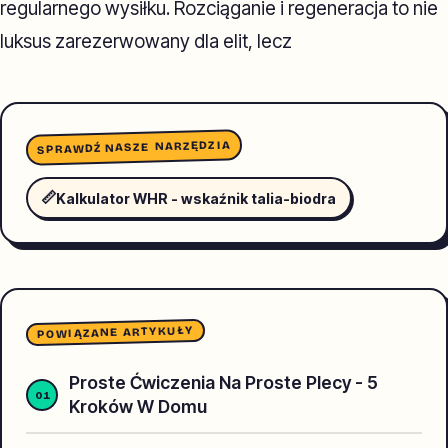
regularnego wysiłku. Rozciąganie i regeneracja to nie
luksus zarezerwowany dla elit, lecz
SPRAWDŹ NASZE NARZĘDZIA
📏
Kalkulator WHR - wskaźnik talia-biodra
POWIĄZANE ARTYKUŁY
Proste Ćwiczenia Na Proste Plecy - 5
Kroków W Domu