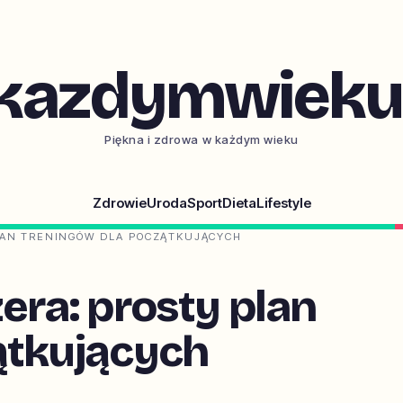
kazdymwieku.
Piękna i zdrowa w każdym wieku
Zdrowie
Uroda
Sport
Dieta
Lifestyle
LAN TRENINGÓW DLA POCZĄTKUJĄCYCH
era: prosty plan
ątkujących