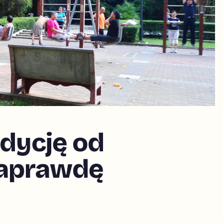
dycję od
 naprawdę