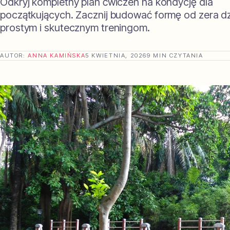
Odkryj kompletny plan ćwiczeń na kondycję dla
początkujących. Zacznij budować formę od zera dz
prostym i skutecznym treningom.
AUTOR:
ANNA KAMIŃSKA
5 KWIETNIA, 2026
9 MIN CZYTANIA