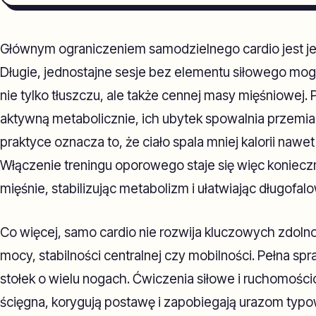
Głównym ograniczeniem samodzielnego cardio jest j
Długie, jednostajne sesje bez elementu siłowego mogą
nie tylko tłuszczu, ale także cennej masy mięśniowej.
aktywną metabolicznie, ich ubytek spowalnia przemi
praktyce oznacza to, że ciało spala mniej kalorii naw
Włączenie treningu oporowego staje się więc konieczn
mięśnie, stabilizując metabolizm i ułatwiając długofal
Co więcej, samo cardio nie rozwija kluczowych zdolno
mocy, stabilności centralnej czy mobilności. Pełna s
stołek o wielu nogach. Ćwiczenia siłowe i ruchomośc
ścięgna, korygują postawę i zapobiegają urazom typ