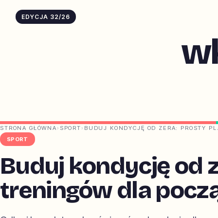
EDYCJA 32/26
w
STRONA GŁÓWNA
›
SPORT
›
BUDUJ KONDYCJĘ OD ZERA: PROSTY P
SPORT
Buduj kondycję od z
treningów dla pocz