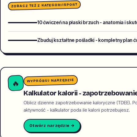
SPORT
ZOBACZ TEŻ Z KATEGORII
10 ćwiczeń na płaski brzuch - anatomia i skut
Zbuduj kształtne pośladki - kompletny plan 
WYPRÓBUJ NARZĘDZIE
🔥
Kalkulator kalorii - zapotrzebowani
Oblicz dzienne zapotrzebowanie kaloryczne (TDEE). Po
aktywność - kalkulator poda ile kalorii potrzebujesz.
Otwórz narzędzie →