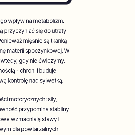
ego wpływ na metabolizm.
 przyczyniać się do utraty
 Ponieważ mięśnie są tkanką
anę materii spoczynkowej. W
et wtedy, gdy nie ćwiczymy.
ością - chroni i buduje
ową kontrolę nad sylwetką.
ści motorycznych: siły,
prawność przypomina stabilny
iowe wzmacniają stawy i
owym dla powtarzalnych