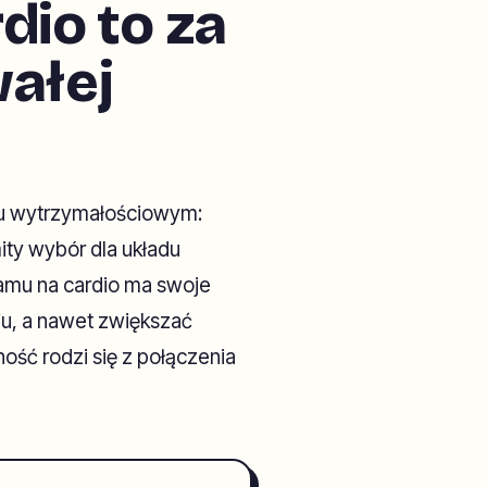
dio to za
wałej
ngu wytrzymałościowym:
ity wybór dla układu
gramu na cardio ma swoje
u, a nawet zwiększać
ść rodzi się z połączenia