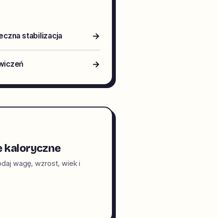
→
eczna stabilizacja
→
ćwiczeń
e kaloryczne
daj wagę, wzrost, wiek i