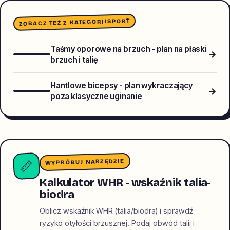
SPORT
ZOBACZ TEŻ Z KATEGORII
Taśmy oporowe na brzuch - plan na płaski
→
brzuch i talię
Hantlowe bicepsy - plan wykraczający
→
poza klasyczne uginanie
WYPRÓBUJ NARZĘDZIE
📏
Kalkulator WHR - wskaźnik talia-
biodra
Oblicz wskaźnik WHR (talia/biodra) i sprawdź
ryzyko otyłości brzusznej. Podaj obwód talii i