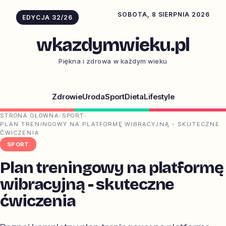
SOBOTA, 8 SIERPNIA 2026
EDYCJA 32/26
wkazdymwieku.pl
Piękna i zdrowa w każdym wieku
Zdrowie
Uroda
Sport
Dieta
Lifestyle
STRONA GŁÓWNA
›
SPORT
›
PLAN TRENINGOWY NA PLATFORMĘ WIBRACYJNĄ - SKUTECZNE
ĆWICZENIA
SPORT
Plan treningowy na platformę
wibracyjną - skuteczne
ćwiczenia