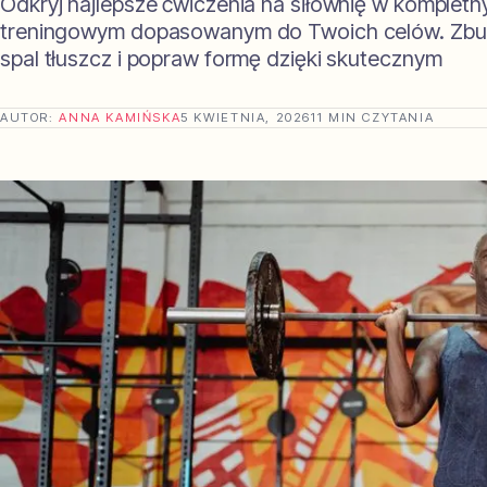
Odkryj najlepsze ćwiczenia na siłownię w kompletn
treningowym dopasowanym do Twoich celów. Zbudu
spal tłuszcz i popraw formę dzięki skutecznym
AUTOR:
ANNA KAMIŃSKA
5 KWIETNIA, 2026
11 MIN CZYTANIA