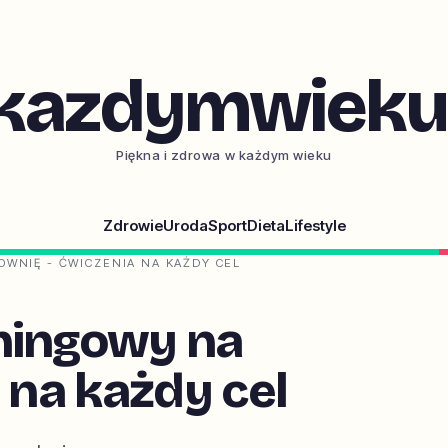
kazdymwieku.
Piękna i zdrowa w każdym wieku
Zdrowie
Uroda
Sport
Dieta
Lifestyle
WNIĘ - ĆWICZENIA NA KAŻDY CEL
ningowy na
 na każdy cel