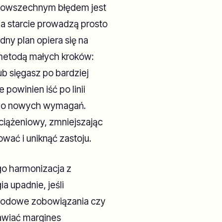
 Powszechnym błędem jest
na starcie prowadzą prosto
dny plan opiera się na
 metodą małych kroków:
ub sięgasz po bardziej
 powinien iść po linii
ię do nowych wymagań.
dciążeniowy, zmniejszając
wać i uniknąć zastoju.
go harmonizacja z
 upadnie, jeśli
awodowe zobowiązania czy
tawiać margines