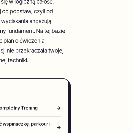
ą się w logiczną całość,
 od podstaw, czyli od
 wyciskania angażują
ny fundament. Na tej bazie
c plan o ćwiczenia
ji nie przekraczała twojej
ej techniki.
→
Kompletny Trening
ć wspinaczkę, parkour i
→