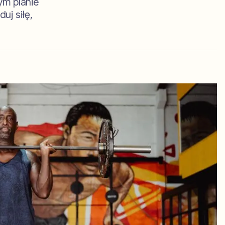
ym planie
j siłę,