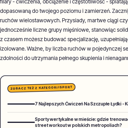
filary - ćwiczenia, obciążenie i częstotliwość - splataj
dopasowaną do twojego poziomu i zamierzeń. Zacznij
ruchów wielostawowych. Przysiady, martwe ciągi czy
jednocześnie liczne grupy mięśniowe, stanowiąc solid
z czasem możesz budować specjalizację, uzupełniają
izolowane. Ważne, by liczba ruchów w pojedynczej ses
zdolności do utrzymania pełnego skupienia i nienagann
SPORT
ZOBACZ TEŻ Z KATEGORII
7 Najlepszych Ćwiczeń Na Szczupłe Łydki - 
Sporty wertykalne w mieście: gdzie trenowa
street workout w polskich metropoliach?