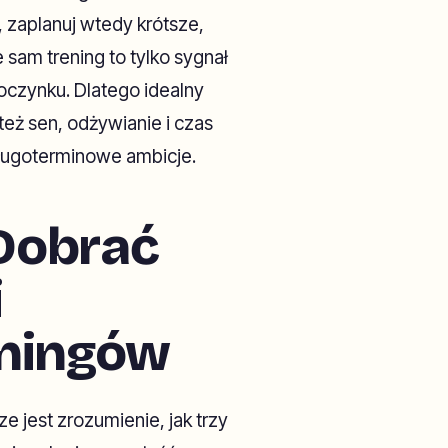
, zaplanuj wtedy krótsze,
 sam trening to tylko sygnał
oczynku. Dlatego idealny
e też sen, odżywianie i czas
długoterminowe ambicje.
Dobrać
i
eningów
 jest zrozumienie, jak trzy