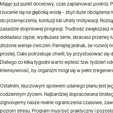
Mając już punkt docelowy, czas zaplanować podróż.
rzucanie się na głęboką wodę - zbyt duże obciążenia 
do przemęczenia, kontuzji lub utraty motywacji. Rozsą
zasadzie stopniowej progresji. Trudność zwiększasz
dokładasz ciężar, wydłużasz serie, skracasz przerwy l
złożone wersje ćwiczeń. Pamiętaj jednak, że rozwój nie
prostej. Ciało potrzebuje chwili, by przystosować s
Dlatego co kilka tygodni warto wpleść tzw. tydzień o
intensywność, by organizm mógł się w pełni zregenero
Ostatnim, kluczowym spoiwem udanego planu jest je
codziennym życiem. Najbardziej dopracowana strategia
zignorujemy nasze realne ograniczenia czasowe, z
poziom stresu. Program musi być praktyczny i pozos