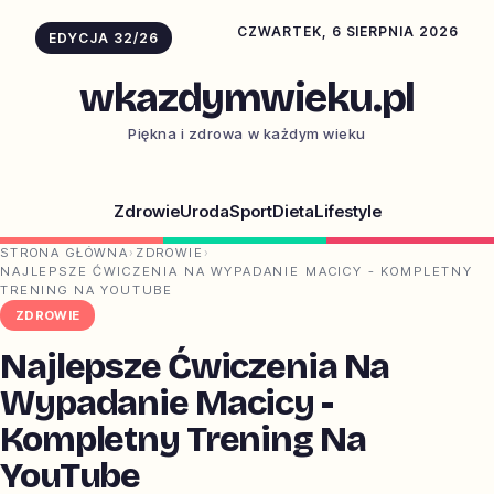
CZWARTEK, 6 SIERPNIA 2026
EDYCJA 32/26
wkazdymwieku.pl
Piękna i zdrowa w każdym wieku
Zdrowie
Uroda
Sport
Dieta
Lifestyle
STRONA GŁÓWNA
›
ZDROWIE
›
NAJLEPSZE ĆWICZENIA NA WYPADANIE MACICY - KOMPLETNY
TRENING NA YOUTUBE
ZDROWIE
Najlepsze Ćwiczenia Na
Wypadanie Macicy -
Kompletny Trening Na
YouTube