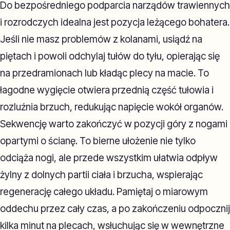
Do bezpośredniego podparcia narządów trawiennych
i rozrodczych idealna jest pozycja leżącego bohatera.
Jeśli nie masz problemów z kolanami, usiądź na
piętach i powoli odchylaj tułów do tyłu, opierając się
na przedramionach lub kładąc plecy na macie. To
łagodne wygięcie otwiera przednią część tułowia i
rozluźnia brzuch, redukując napięcie wokół organów.
Sekwencję warto zakończyć w pozycji góry z nogami
opartymi o ścianę. To bierne ułożenie nie tylko
odciąża nogi, ale przede wszystkim ułatwia odpływ
żylny z dolnych partii ciała i brzucha, wspierając
regenerację całego układu. Pamiętaj o miarowym
oddechu przez cały czas, a po zakończeniu odpocznij
kilka minut na plecach, wsłuchując się w wewnętrzne