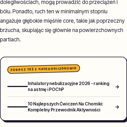
dolegliwościach, mogą prowadzić do przeciążeń i
bólu. Ponadto, ruch ten w minimalnym stopniu
angażuje głębokie mięśnie core, takie jak poprzeczny
brzucha, skupiając się głównie na powierzchownych
partiach.
ZDROWIE
ZOBACZ TEŻ Z KATEGORII
Inhalatory nebulizacyjne 2026 - ranking
→
na astmę i POChP
10 Najlepszych Ćwiczeń Na Chomiki:
→
Kompletny Przewodnik Aktywności